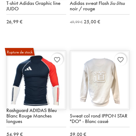
T-shirt Adidas Graphic line
Adidas sweat Flash Jiu-Jitsu
JUDO
noir / rouge
26,99 €
25,00 €
49,99 €
Rupture de stock
favorite_border
favorite_border
Rashguard ADIDAS Bleu
Blanc Rouge Manches
Sweat col rond IPPON STAR
longues
"DO" - Blanc cassé
54,99 €
59,00 €