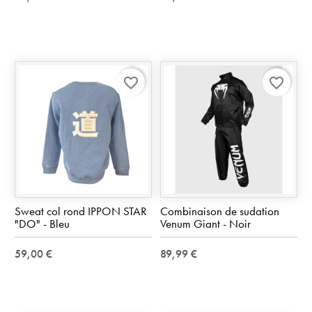
favorite_border
favorite_border
Sweat col rond IPPON STAR
Combinaison de sudation
"DO" - Bleu
Venum Giant - Noir
59,00 €
89,99 €