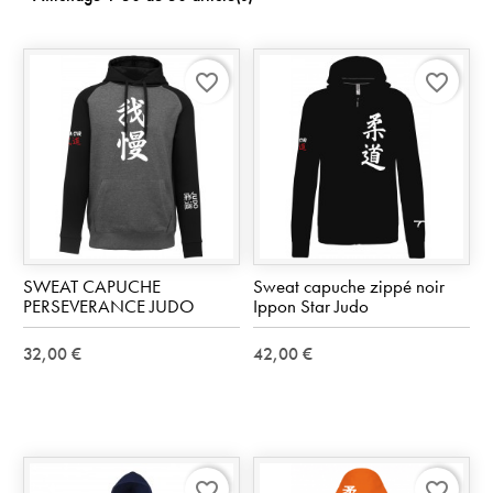
favorite_border
favorite_border
SWEAT CAPUCHE
Sweat capuche zippé noir
PERSEVERANCE JUDO
Ippon Star Judo
32,00 €
42,00 €
favorite_border
favorite_border