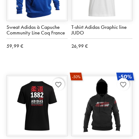
Sweat Adidas à Capuche
T-shirt Adidas Graphic line
Community Line Coq France
JUDO
59,99 €
26,99 €
-50%
-50%
favorite_border
favorite_border