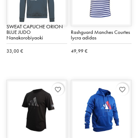
SWEAT CAPUCHE ORION
BLUE JUDO
Rashguard Manches Courtes
Nanakorobiyaoki
lycra adidas
33,00 €
49,99 €
favorite_border
favorite_border