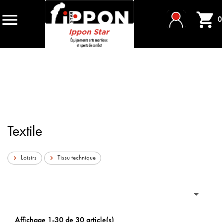


0
Textile
Loisirs
Tissu technique



Affichage 1-30 de 30 article(s)