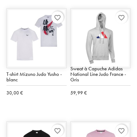
favorite_border
favorite_border
Sweat à Capuche Adidas
T-shirt Mizuno Judo Yusho -
National Line Judo France -
blanc
Gris
30,00 €
59,99 €
favorite_border
favorite_border