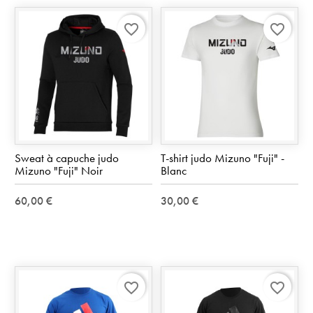
favorite_border
favorite_border
Sweat à capuche judo
T-shirt judo Mizuno "Fuji" -
Mizuno "Fuji" Noir
Blanc
60,00 €
30,00 €
favorite_border
favorite_border