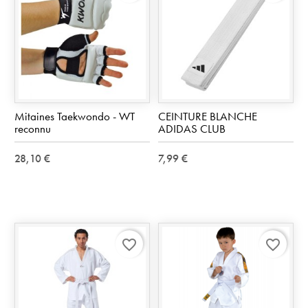
Mitaines Taekwondo - WT
CEINTURE BLANCHE
reconnu
ADIDAS CLUB
28,10 €
7,99 €
favorite_border
favorite_border