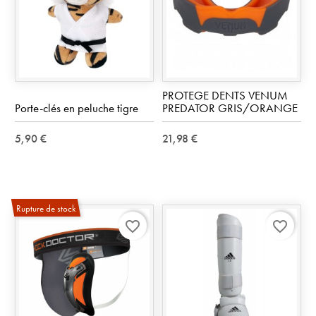
PROTEGE DENTS VENUM
Porte-clés en peluche tigre
PREDATOR GRIS/ORANGE
5,90 €
21,98 €
Rupture de stock
favorite_border
favorite_border