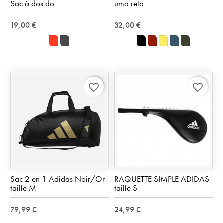
Sac à dos do
uma reta
19,00 €
32,00 €
Rouge
Gris
noir
bordeaux
moutarde
Air
VERT
force
OLIVE
blue
favorite_border
favorite_border
Sac 2 en 1 Adidas Noir/Or
RAQUETTE SIMPLE ADIDAS
taille M
taille S
79,99 €
24,99 €