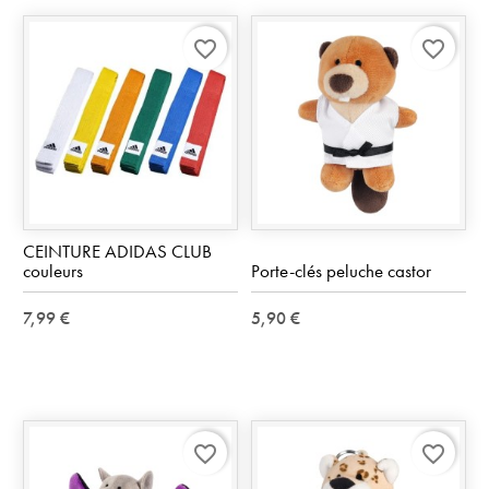
favorite_border
favorite_border
CEINTURE ADIDAS CLUB
couleurs
Porte-clés peluche castor
7,99 €
5,90 €
favorite_border
favorite_border