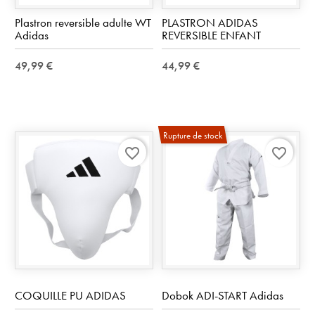
Plastron reversible adulte WT
PLASTRON ADIDAS
Adidas
REVERSIBLE ENFANT
49,99 €
44,99 €
Rupture de stock
favorite_border
favorite_border
COQUILLE PU ADIDAS
Dobok ADI-START Adidas