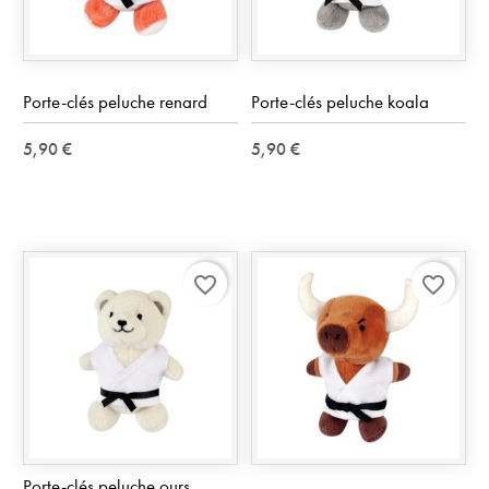
Porte-clés peluche renard
Porte-clés peluche koala
5,90 €
5,90 €
favorite_border
favorite_border
Porte-clés peluche ours