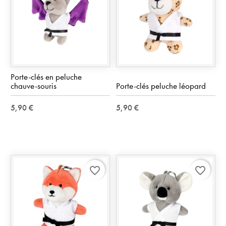
Porte-clés en peluche
chauve-souris
Porte-clés peluche léopard
5,90 €
5,90 €
favorite_border
favorite_border