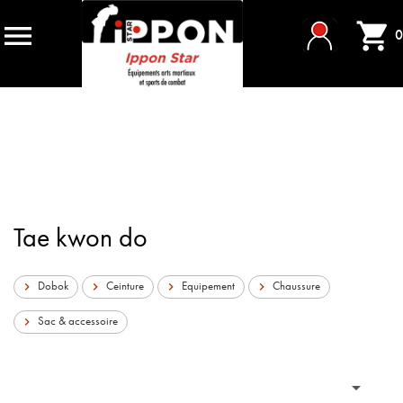


0
Tae kwon do
Dobok
Ceinture
Equipement
Chaussure




Sac & accessoire

