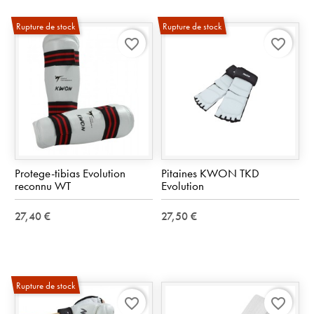
Rupture de stock
Rupture de stock
favorite_border
favorite_border
Protege-tibias Evolution
Pitaines KWON TKD
reconnu WT
Evolution
27,40 €
27,50 €
Rupture de stock
favorite_border
favorite_border