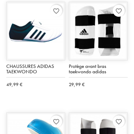
favorite_border
favorite_border
CHAUSSURES ADIDAS
Protège avant bras
TAEKWONDO
taekwondo adidas
49,99 €
29,99 €
favorite_border
favorite_border