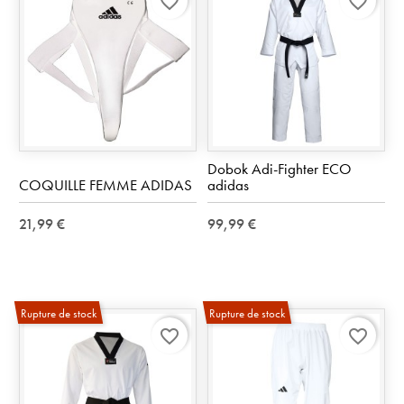
favorite_border
favorite_border
Dobok Adi-Fighter ECO
COQUILLE FEMME ADIDAS
adidas
21,99 €
99,99 €
Rupture de stock
Rupture de stock
favorite_border
favorite_border