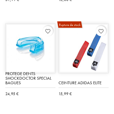
Rupture de stock
favorite_border
favorite_border
PROTEGE DENTS
SHOCKDOCTOR SPECIAL
BAGUES
CEINTURE ADIDAS ELITE
24,95 €
15,99 €