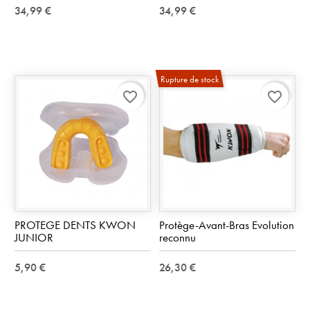
34,99 €
34,99 €
Rupture de stock
favorite_border
favorite_border
PROTEGE DENTS KWON
Protège-Avant-Bras Evolution
JUNIOR
reconnu
5,90 €
26,30 €