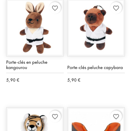
favorite_border
favorite_border
Porte-clés en peluche
kangourou
Porte-clés peluche capybara
5,90 €
5,90 €
favorite_border
favorite_border