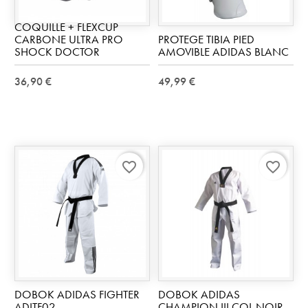
COQUILLE + FLEXCUP
CARBONE ULTRA PRO
PROTEGE TIBIA PIED
SHOCK DOCTOR
AMOVIBLE ADIDAS BLANC
36,90 €
49,99 €
favorite_border
favorite_border
DOBOK ADIDAS FIGHTER
DOBOK ADIDAS
ADITF02
CHAMPION III COL NOIR