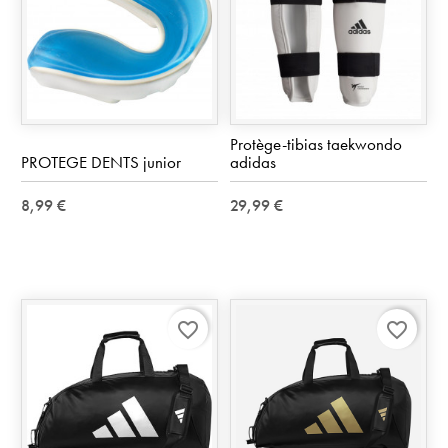
Protège-tibias taekwondo
PROTEGE DENTS junior
adidas
8,99 €
29,99 €
favorite_border
favorite_border