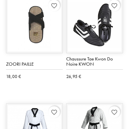
favorite_border
favorite_border
Chaussure Tae Kwon Do
ZOORI PAILLE
Noire KWON
18,00 €
26,95 €
favorite_border
favorite_border