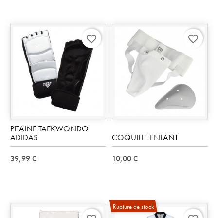
favorite_border
favorite_border
PITAINE TAEKWONDO
ADIDAS
COQUILLE ENFANT
39,99 €
10,00 €
Rupture de stock