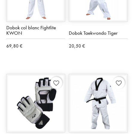
Dobok col blanc Fightlite
KWON
Dobok Taekwondo Tiger
69,80 €
20,50 €
favorite_border
favorite_border