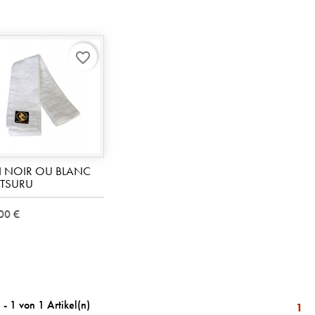
favorite_border
I NOIR OU BLANC
TSURU
00 €
 - 1 von 1 Artikel(n)
1