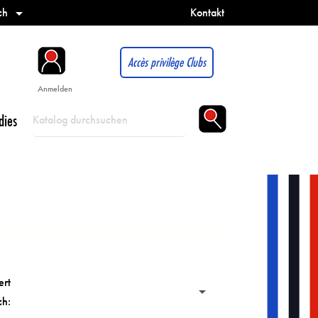
ch
Kontakt

Accès privilège Clubs
Anmelden
dies
ert

ch: