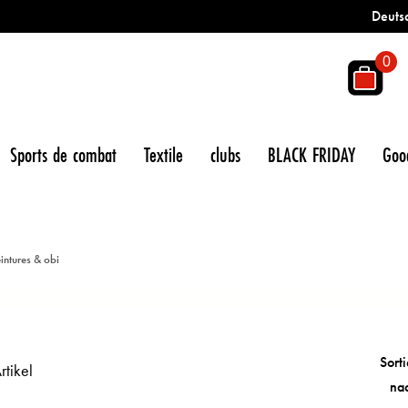
Deuts
0
Sports de combat
Textile
clubs
BLACK FRIDAY
Goo
intures & obi
Sorti
rtikel
na