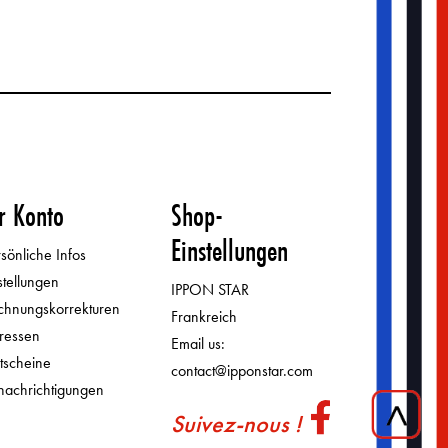
r Konto
Shop-
Einstellungen
sönliche Infos
stellungen
IPPON STAR
chnungskorrekturen
Frankreich
ressen
Email us:
tscheine
contact@ipponstar.com
nachrichtigungen
Suivez-nous !