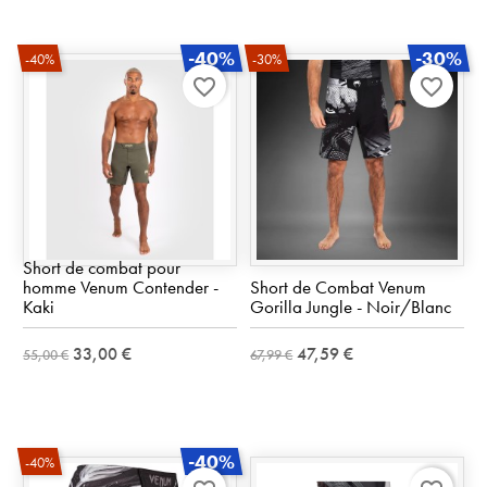
-40%
-30%
-40%
-30%
favorite_border
favorite_border
Short de combat pour
homme Venum Contender -
Short de Combat Venum
Kaki
Gorilla Jungle - Noir/Blanc
33,00 €
47,59 €
55,00 €
67,99 €
-40%
-40%