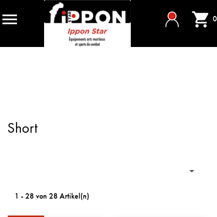


0
Short

1 - 28 von 28 Artikel(n)