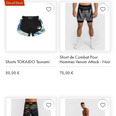
Out-of-Stock
favorite_border
favorite_border
Short de Combat Pour
Shorts TOKAIDO Tsunami
Hommes Venum Attack - Noir
50,00 €
70,00 €
favorite_border
favorite_border