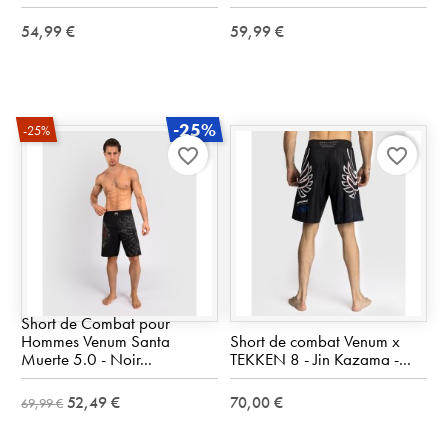
54,99 €
59,99 €
-25%
-25%
favorite_border
favorite_border
Short de Combat pour
Hommes Venum Santa
Short de combat Venum x
Muerte 5.0 - Noir...
TEKKEN 8 - Jin Kazama -...
52,49 €
70,00 €
69,99 €