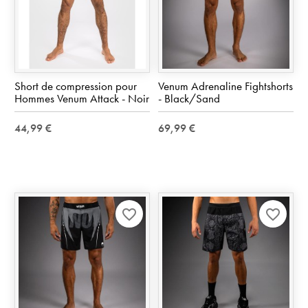
Short de compression pour
Venum Adrenaline Fightshorts
Hommes Venum Attack - Noir
- Black/Sand
44,99 €
69,99 €
favorite_border
favorite_border