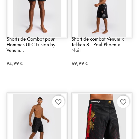
Shorts de Combat pour
Short de combat Venum x
Hommes UFC Fusion by
Tekken 8 - Paul Phoenix -
Venum...
Noir
94,99 €
69,99 €
favorite_border
favorite_border