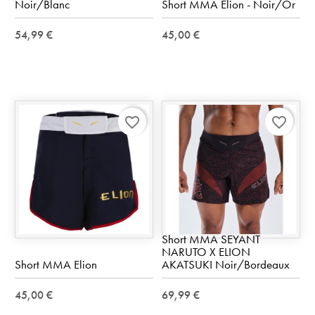
Noir/Blanc
Short MMA Elion - Noir/Or
54,99 €
45,00 €
favorite_border
favorite_border
Short MMA SEYANT
NARUTO X ELION
Short MMA Elion
AKATSUKI Noir/Bordeaux
45,00 €
69,99 €