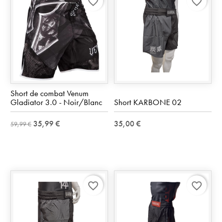
favorite_border
favorite_border
Short de combat Venum
Gladiator 3.0 - Noir/Blanc
Short KARBONE 02
35,99 €
35,00 €
59,99 €
favorite_border
favorite_border