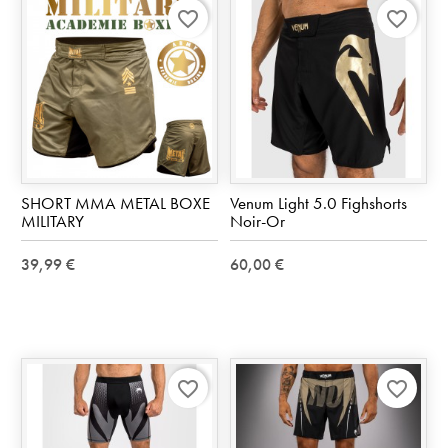
favorite_border
favorite_border
SHORT MMA METAL BOXE
Venum Light 5.0 Fighshorts
MILITARY
Noir-Or
39,99 €
60,00 €
favorite_border
favorite_border