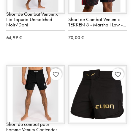
Short de Combat Venum x
Ilia Topuria Unmatched -
Short de Combat Venum x
Noir/Doré
TEKKEN 8 - Marshall Law -...
64,99 €
70,00 €
favorite_border
favorite_border
Short de combat pour
homme Venum Contender -