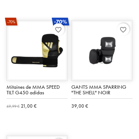
-70%
-70%
favorite_border
favorite_border
Mitaines de MMA SPEED
GANTS MMA SPARRING
TILT G450 adidas
"THE SHELL" NOIR
21,00 €
39,00 €
69,99 €