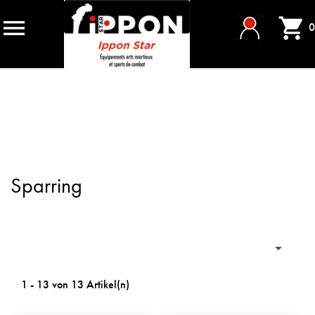


0
Sparring

1 - 13 von 13 Artikel(n)