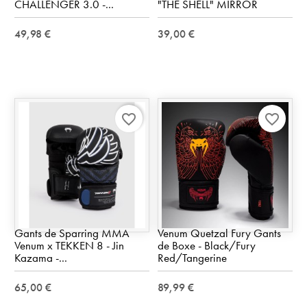
CHALLENGER 3.0 -...
"THE SHELL" MIRROR
49,98 €
39,00 €
favorite_border
favorite_border
Gants de Sparring MMA
Venum Quetzal Fury Gants
Venum x TEKKEN 8 - Jin
de Boxe - Black/Fury
Kazama -...
Red/Tangerine
65,00 €
89,99 €