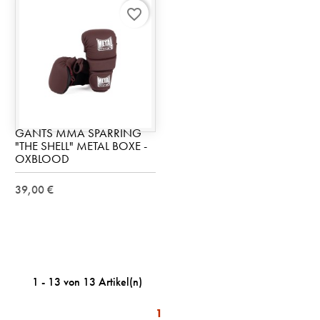
favorite_border
GANTS MMA SPARRING
"THE SHELL" METAL BOXE -
OXBLOOD
39,00 €
1 - 13 von 13 Artikel(n)
1