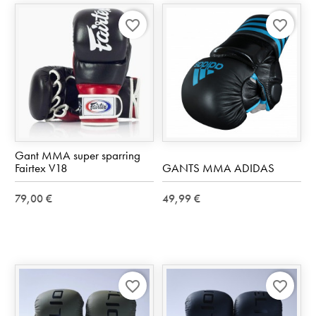
favorite_border
favorite_border
Gant MMA super sparring
Fairtex V18
GANTS MMA ADIDAS
79,00 €
49,99 €
favorite_border
favorite_border