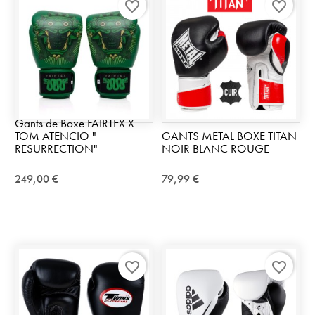
favorite_border
favorite_border
Gants de Boxe FAIRTEX X
TOM ATENCIO "
GANTS METAL BOXE TITAN
RESURRECTION"
NOIR BLANC ROUGE
249,00 €
79,99 €
favorite_border
favorite_border