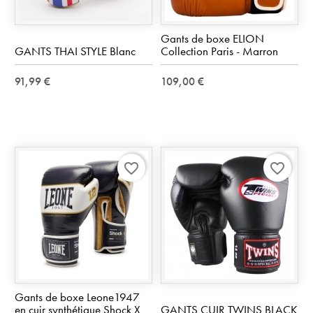
Gants de boxe ELION
GANTS THAI STYLE Blanc
Collection Paris - Marron
91,99 €
109,00 €
favorite_border
favorite_border
Gants de boxe Leone1947
en cuir synthétique Shock X
GANTS CUIR TWINS BLACK