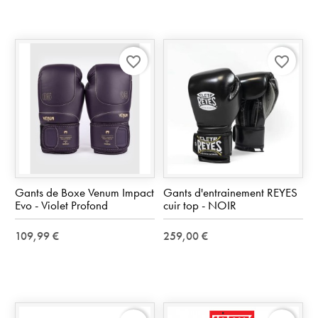
favorite_border
favorite_border
Gants de Boxe Venum Impact
Gants d'entrainement REYES
Evo - Violet Profond
cuir top - NOIR
109,99 €
259,00 €