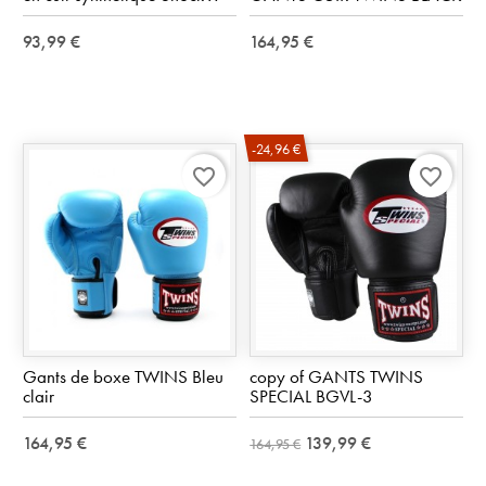
93,99 €
164,95 €
-24,96 €
favorite_border
favorite_border
Gants de boxe TWINS Bleu
copy of GANTS TWINS
clair
SPECIAL BGVL-3
164,95 €
139,99 €
164,95 €