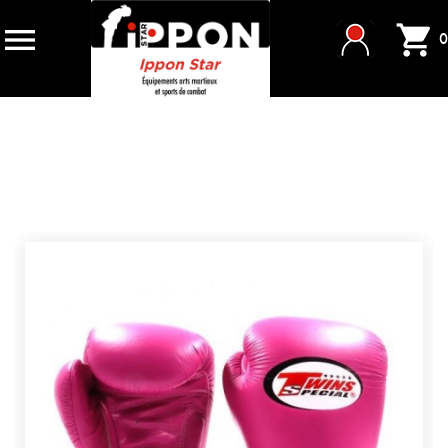


0