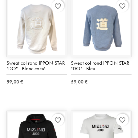
favorite_border
favorite_border
Sweat col rond IPPON STAR
Sweat col rond IPPON STAR
"DO" - Blanc cassé
"DO" - Bleu
59,00 €
59,00 €
favorite_border
favorite_border