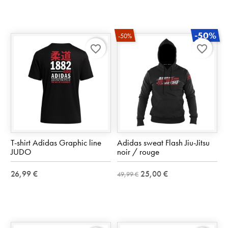
-50%
-50%
favorite_border
favorite_border
T-shirt Adidas Graphic line
Adidas sweat Flash Jiu-Jitsu
JUDO
noir / rouge
26,99 €
25,00 €
49,99 €