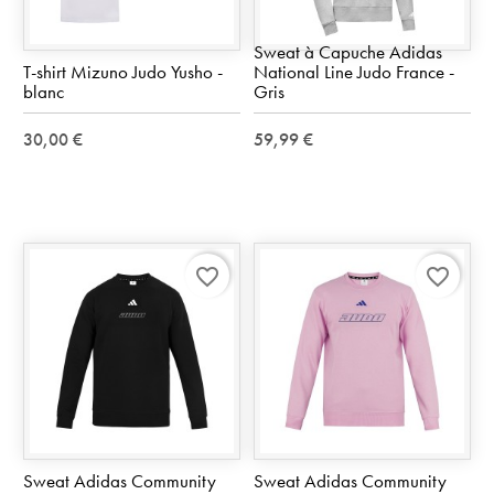
Sweat à Capuche Adidas
T-shirt Mizuno Judo Yusho -
National Line Judo France -
blanc
Gris
30,00 €
59,99 €
favorite_border
favorite_border
Sweat Adidas Community
Sweat Adidas Community