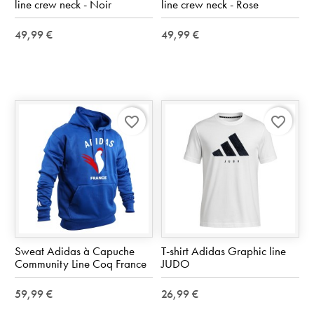
line crew neck - Noir
line crew neck - Rose
49,99 €
49,99 €
favorite_border
favorite_border
Sweat Adidas à Capuche
T-shirt Adidas Graphic line
Community Line Coq France
JUDO
59,99 €
26,99 €