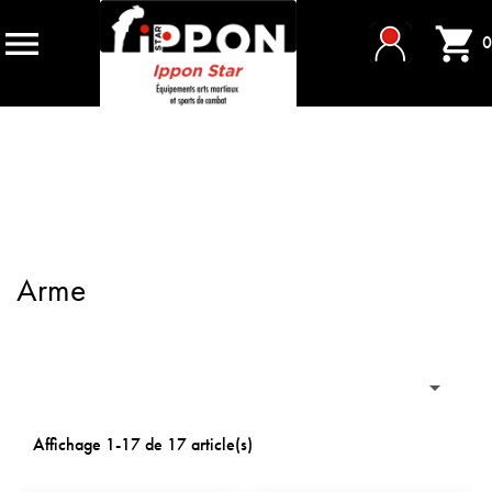


0
Arme

Affichage 1-17 de 17 article(s)