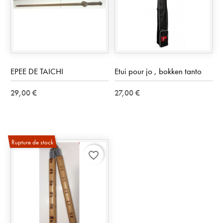
EPEE DE TAICHI
Etui pour jo , bokken tanto
29,00 €
27,00 €
Rupture de stock
favorite_border