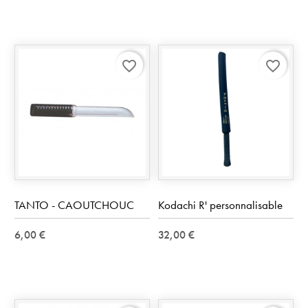
favorite_border
favorite_border
TANTO - CAOUTCHOUC
Kodachi R' personnalisable
6,00 €
32,00 €