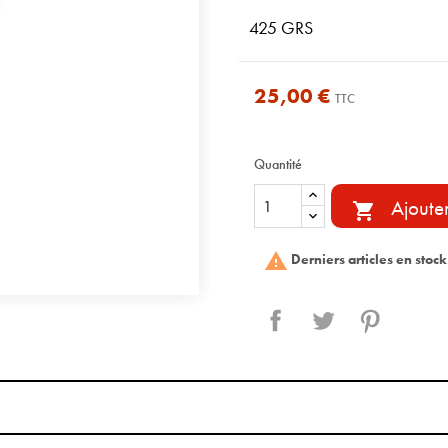
425 GRS
25,00 €
TTC
Quantité
Ajoute


Derniers articles en stock
Partager
Tweet
Pinterest