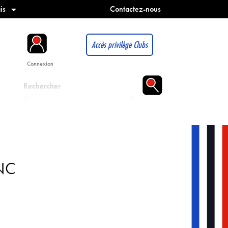
is
Contactez-nous

Accès privilège Clubs
Connexion
NC