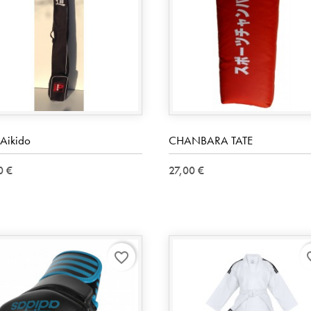
 Aikido
CHANBARA TATE
0 €
27,00 €
favorite_border
favo