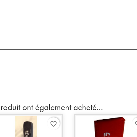
produit ont également acheté...
favorite_border
favo