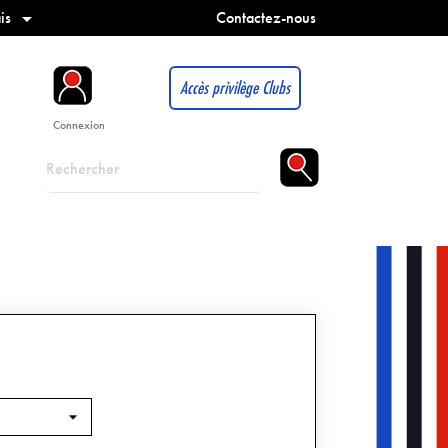
is
Contactez-nous

Accès privilège Clubs
Connexion