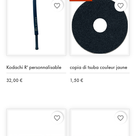
favorite_border
favorite_border
Kodachi R' personnalisable
copia di tsuba couleur jaune
32,00 €
1,50 €
favorite_border
favorite_border