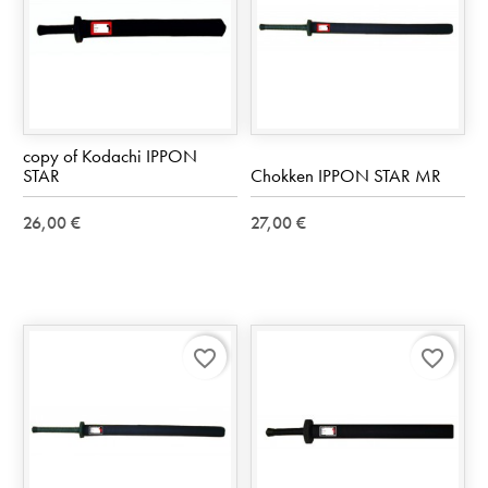
copy of Kodachi IPPON
STAR
Chokken IPPON STAR MR
26,00 €
27,00 €
favorite_border
favorite_border