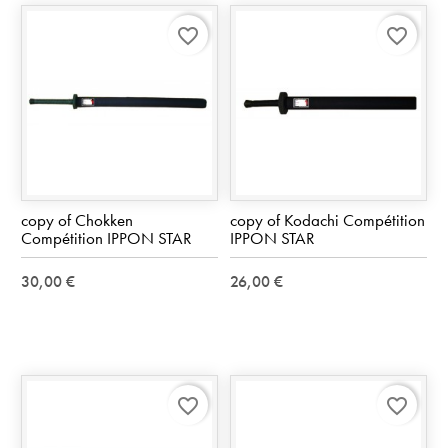
favorite_border
favorite_border
copy of Chokken
copy of Kodachi Compétition
Compétition IPPON STAR
IPPON STAR
30,00 €
26,00 €
favorite_border
favorite_border