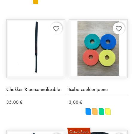
orange
favorite_border
favorite_border
Chokken'R personnalisable
tsuba couleur jaune
35,00 €
3,00 €
Bleu
Orange
Vert
Jaune
Out-of-Stock