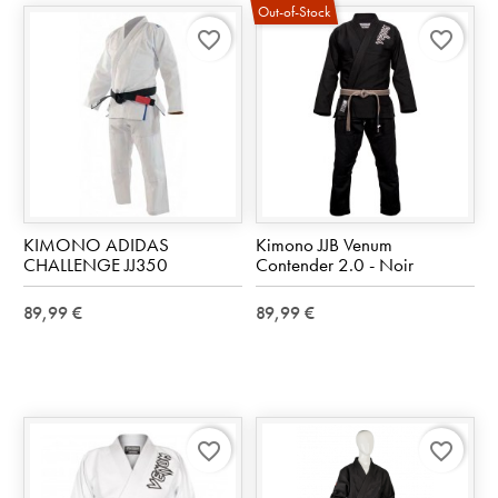
Out-of-Stock
favorite_border
favorite_border
KIMONO ADIDAS
Kimono JJB Venum
CHALLENGE JJ350
Contender 2.0 - Noir
89,99 €
89,99 €
favorite_border
favorite_border