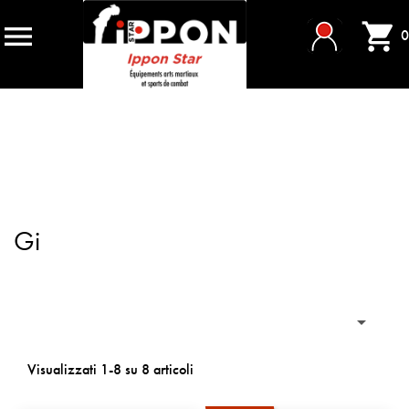


0
Gi

Visualizzati 1-8 su 8 articoli