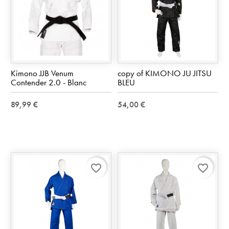
Kimono JJB Venum
copy of KIMONO JU JITSU
Contender 2.0 - Blanc
BLEU
89,99 €
54,00 €
favorite_border
favorite_border