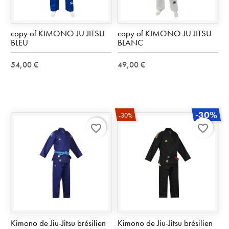
copy of KIMONO JU JITSU
copy of KIMONO JU JITSU
BLEU
BLANC
54,00 €
49,00 €
-30%
-30%
favorite_border
favorite_border
Kimono de Jiu-Jitsu brésilien
Kimono de Jiu-Jitsu brésilien