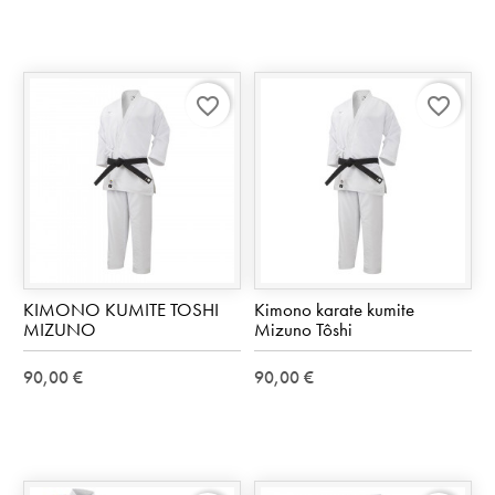
favorite_border
favorite_border
KIMONO KUMITE TOSHI
Kimono karate kumite
MIZUNO
Mizuno Tôshi
90,00 €
90,00 €