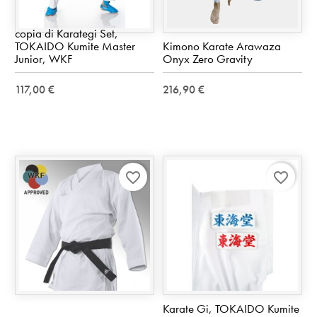
copia di Karategi Set,
TOKAIDO Kumite Master
Kimono Karate Arawaza
Junior, WKF
Onyx Zero Gravity
117,00 €
216,90 €
favorite_border
favorite_border
Karate Gi, TOKAIDO Kumite