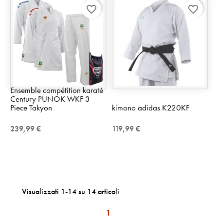
favorite_border
favorite_border
Ensemble compétition karaté
Century PUNOK WKF 3
Piece Takyon
kimono adidas K220KF
239,99 €
119,99 €
Visualizzati 1-14 su 14 articoli
1