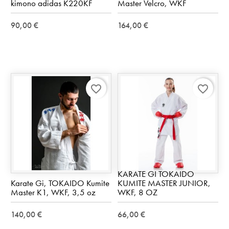
kimono adidas K220KF
Master Velcro, WKF
90,00 €
164,00 €
favorite_border
favorite_border
KARATE GI TOKAIDO
Karate Gi, TOKAIDO Kumite
KUMITE MASTER JUNIOR,
Master K1, WKF, 3,5 oz
WKF, 8 OZ
140,00 €
66,00 €