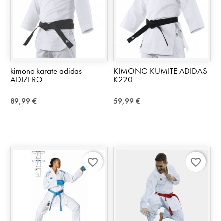
kimono karate adidas
KIMONO KUMITE ADIDAS
ADIZERO
K220
89,99 €
59,99 €
favorite_border
favorite_border