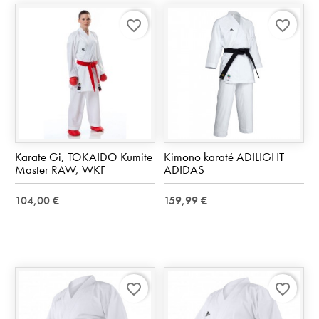
favorite_border
favorite_border
Karate Gi, TOKAIDO Kumite
Kimono karaté ADILIGHT
Master RAW, WKF
ADIDAS
104,00 €
159,99 €
favorite_border
favorite_border