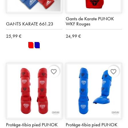
Gants de Karate PUNOK
GANTS KARATE 661.23
WKF Rouges
25,99 €
24,99 €
rouge
bleu
favorite_border
favorite_border
Protège-tibia pied PUNOK
Protège-tibia pied PUNOK