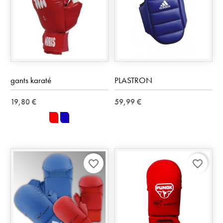
gants karaté
PLASTRON
19,80 €
59,99 €
rouge
bleu
favorite_border
favorite_border