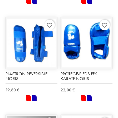
rouge
bleu
rouge
bleu
favorite_border
favorite_border
PLASTRON REVERSIBLE
PROTEGE-PIEDS FFK
NORIS
KARATE NORIS
19,80 €
22,00 €
rouge
bleu
rouge
bleu