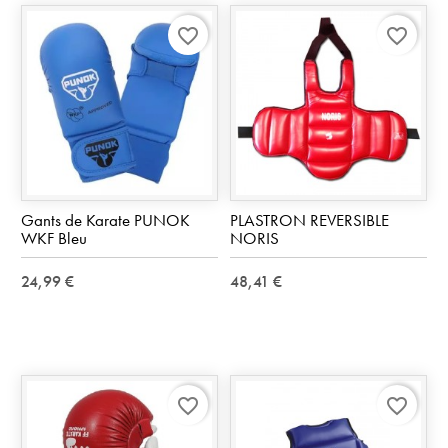
favorite_border
favorite_border
Gants de Karate PUNOK
PLASTRON REVERSIBLE
WKF Bleu
NORIS
24,99 €
48,41 €
favorite_border
favorite_border