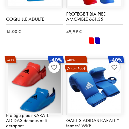
PROTEGE TIBIA PIED
COQUILLE ADULTE
AMOVIBLE 661.35
15,00 €
49,99 €
rouge
bleu
-40%
-40%
-40%
-40%
favorite_border
favorite_border
Out-of-Stock
Protège pieds KARATE
ADIDAS dessous anti-
GANTS ADIDAS KARATE "
dérapant
fermés" WKF