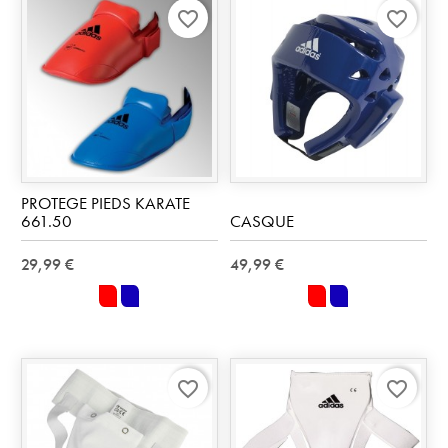
favorite_border
favorite_border
PROTEGE PIEDS KARATE
661.50
CASQUE
29,99 €
49,99 €
rouge
bleu
rouge
bleu
favorite_border
favorite_border