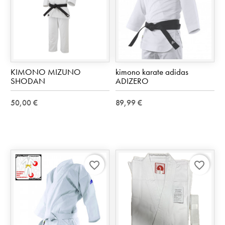
KIMONO MIZUNO
kimono karate adidas
SHODAN
ADIZERO
50,00 €
89,99 €
favorite_border
favorite_border