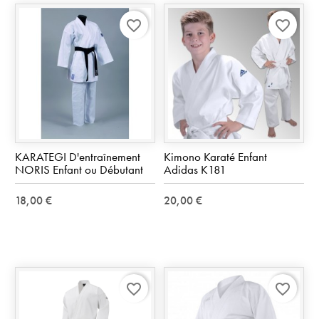
favorite_border
favorite_border
KARATEGI D'entraînement
Kimono Karaté Enfant
NORIS Enfant ou Débutant
Adidas K181
18,00 €
20,00 €
favorite_border
favorite_border