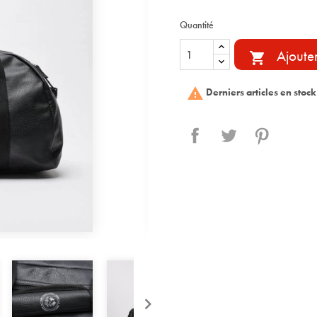
Quantité
Ajoute


Derniers articles en stock
Partager
Tweet
Pinterest