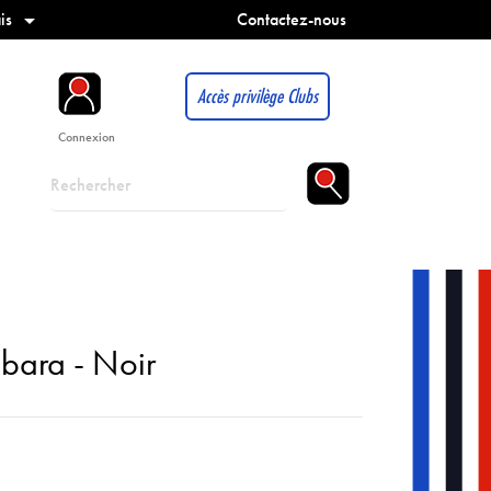
is
Contactez-nous

Accès privilège Clubs
Connexion
bara - Noir