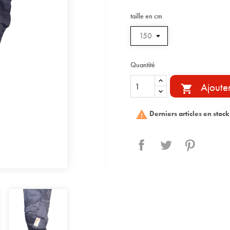
taille en cm
Quantité
Ajoute


Derniers articles en stock
Partager
Tweet
Pinterest