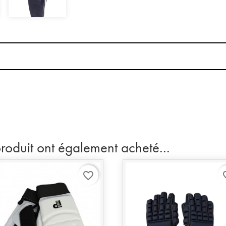
produit ont également acheté...
favorite_border
favo