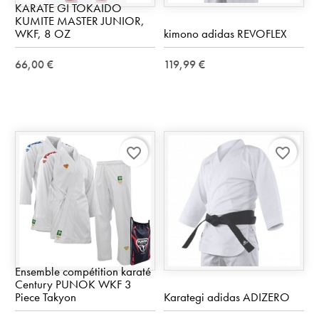
KARATE GI TOKAIDO
KUMITE MASTER JUNIOR,
WKF, 8 OZ
kimono adidas REVOFLEX
66,00 €
119,99 €
favorite_border
favorite_border
Ensemble compétition karaté
Century PUNOK WKF 3
Piece Takyon
Karategi adidas ADIZERO