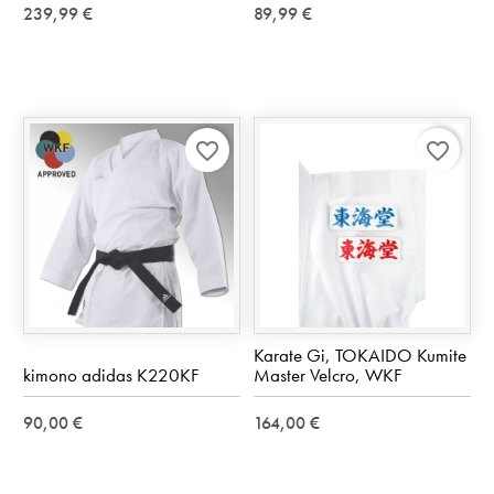
239,99 €
89,99 €
favorite_border
favorite_border
Karate Gi, TOKAIDO Kumite
kimono adidas K220KF
Master Velcro, WKF
90,00 €
164,00 €