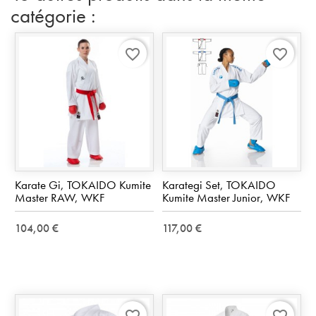
catégorie :
favorite_border
favorite_border
Karate Gi, TOKAIDO Kumite
Karategi Set, TOKAIDO
Master RAW, WKF
Kumite Master Junior, WKF
104,00 €
117,00 €
favorite_border
favorite_border