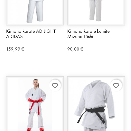
Kimono karaté ADILIGHT
Kimono karate kumite
ADIDAS
Mizuno Tôshi
159,99 €
90,00 €
favorite_border
favorite_border