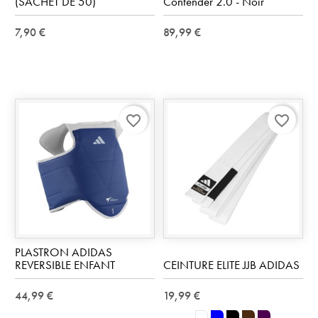
(SACHET DE 50)
Contender 2.0 - Noir
7,90 €
89,99 €
favorite_border
favorite_border
PLASTRON ADIDAS
REVERSIBLE ENFANT
CEINTURE ELITE JJB ADIDAS
44,99 €
19,99 €