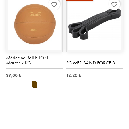
favorite_border
favorite_border
Médecine Ball ELION
Marron 4KG
POWER BAND FORCE 3
29,00 €
12,20 €
marron