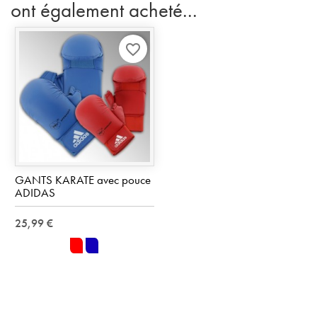
ont également acheté...
favorite_border
GANTS KARATE avec pouce
ADIDAS
25,99 €
rouge
bleu