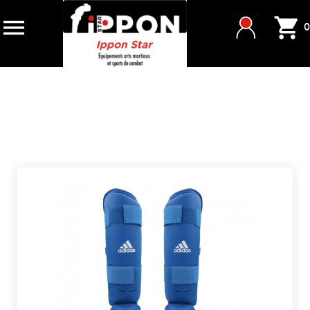


0