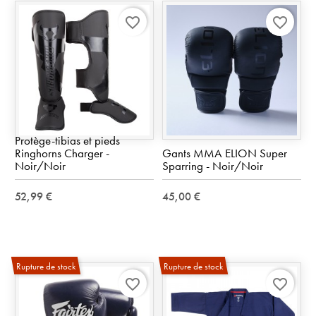
favorite_border
favorite_border
Protège-tibias et pieds
Ringhorns Charger -
Gants MMA ELION Super
Noir/Noir
Sparring - Noir/Noir
52,99 €
45,00 €
Rupture de stock
Rupture de stock
favorite_border
favorite_border