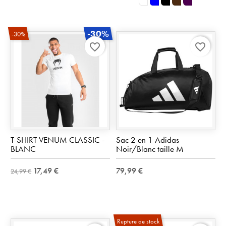
BLANC
BLEU
NOIR
MARRON
VIOLET
-30%
-30%
favorite_border
favorite_border
T-SHIRT VENUM CLASSIC -
Sac 2 en 1 Adidas
BLANC
Noir/Blanc taille M
17,49 €
79,99 €
24,99 €
Rupture de stock