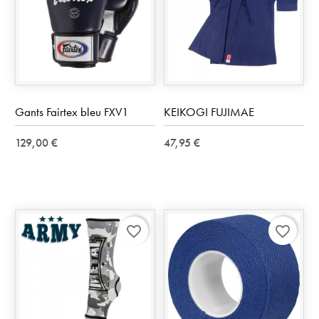
Gants Fairtex bleu FXV1
KEIKOGI FUJIMAE
129,00 €
47,95 €
favorite_border
favorite_border