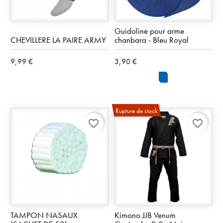
Guidoline pour arme
CHEVILLERE LA PAIRE ARMY
chanbara - Bleu Royal
9,99 €
3,90 €
Royal
Blue
Rupture de stock
favorite_border
favorite_border
TAMPON NASAUX
Kimono JJB Venum