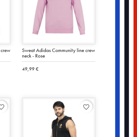
 crew
Sweat Adidas Community line crew
neck - Rose
49,99 €
rite_border
favorite_border