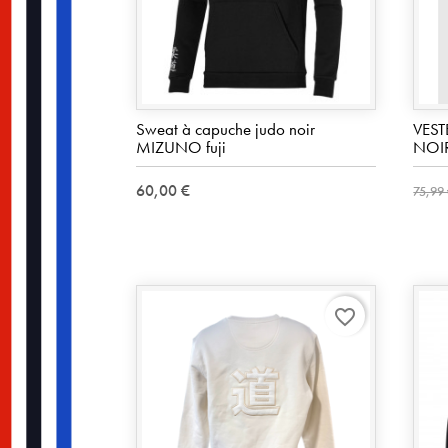
Sweat à capuche judo noir
VES
MIZUNO fuji
NOI
60,00 €
75,99
favorite_border