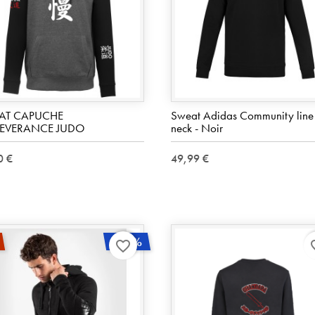
AT CAPUCHE
Sweat Adidas Community line
SEVERANCE JUDO
neck - Noir
0 €
49,99 €
-40%
favorite_border
favo