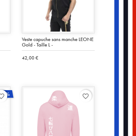
Veste capuche sans manche LEONE
Gold - Taille L -
42,00 €
30%
rite_border
favorite_border