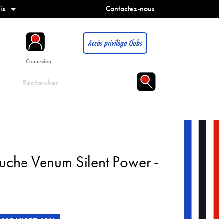
is
Contactez-nous

Accès privilège Clubs
Connexion
uche Venum Silent Power -