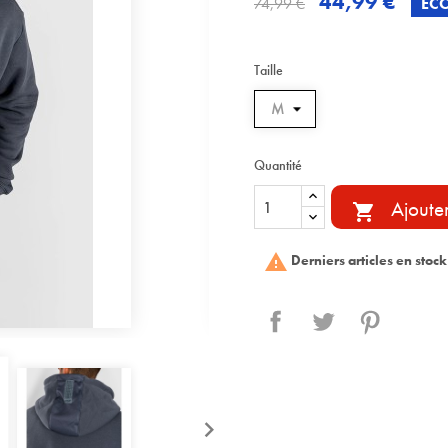
44,99 €
74,99 €
ÉC
Taille
Quantité
Ajoute


Derniers articles en stock
Partager
Tweet
Pinterest