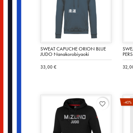
SWEAT CAPUCHE ORION BLUE
SWE
JUDO Nanakorobiyaoki
PER
33,00 €
32,0
-40%
favorite_border