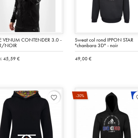
TE VENUM CONTENDER 3.0 -
Sweat col rond IPPON STAR
R/NOIR
"chanbara 3D" - noir
45,59 €
49,00 €
 €
-
-30%
favorite_border
favo