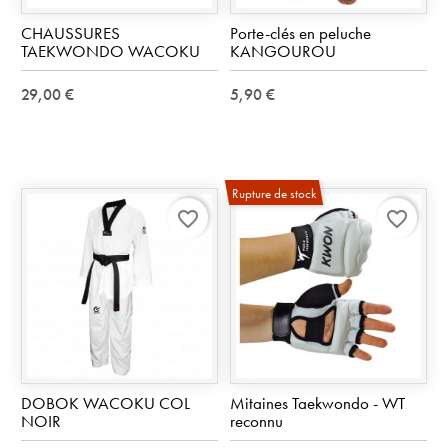
CHAUSSURES
Porte-clés en peluche
TAEKWONDO WACOKU
KANGOUROU
29,00 €
5,90 €
Rupture de stock
favorite_border
favorite_border
DOBOK WACOKU COL
Mitaines Taekwondo - WT
NOIR
reconnu