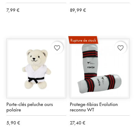
7,99 €
89,99 €
Rupture de stock
favorite_border
favorite_border
Porte-clés peluche ours
Protege-tibias Evolution
polaire
reconnu WT
5,90 €
27,40 €