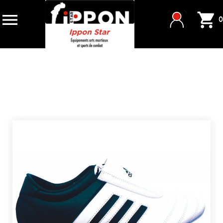


0