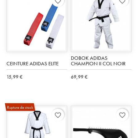
favorite_border
favorite_border
DOBOK ADIDAS
CEINTURE ADIDAS ELITE
CHAMPION II COL NOIR
15,99 €
69,99 €
Rupture de stock
favorite_border
favorite_border