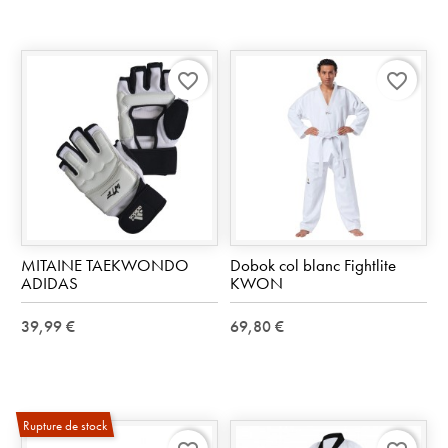
favorite_border
favorite_border
MITAINE TAEKWONDO
Dobok col blanc Fightlite
ADIDAS
KWON
39,99 €
69,80 €
Rupture de stock