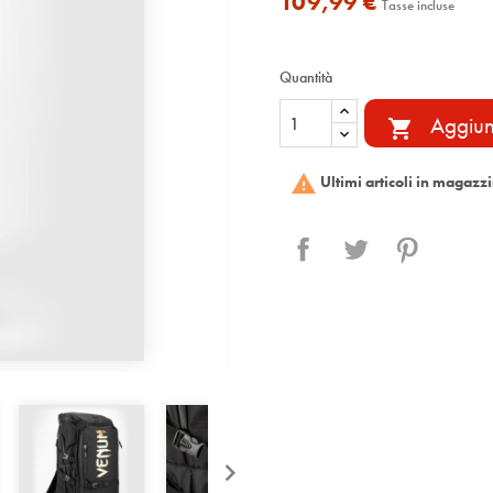
109,99 €
Tasse incluse
Quantità
Aggiung


Ultimi articoli in magazz
Condividi
Twitta
Pinterest