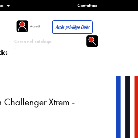
no
Contattaci

Accès privilège Clubs
Accedi
dies
 Challenger Xtrem -