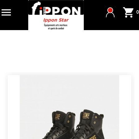


0