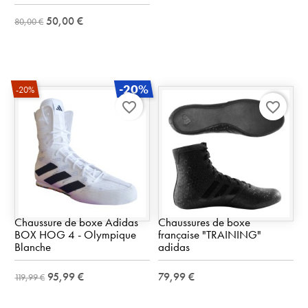
50,00 €
80,00 €
-20%
-20%
favorite_border
favorite_border
Chaussure de boxe Adidas
Chaussures de boxe
BOX HOG 4 - Olympique
française "TRAINING"
Blanche
adidas
95,99 €
79,99 €
119,99 €