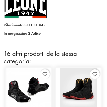
Riferimento
CL11001042
In magazzino
2 Articoli
16 altri prodotti della stessa
categoria:
favorite_border
favorite_border