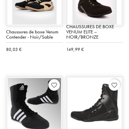
CHAUSSURES DE BOXE
Chaussures de boxe Venum
VENUM ELITE –
Contender - Noir/Sable
NOIR/BRONZE
80,03 €
149,99 €
favorite_border
favorite_border