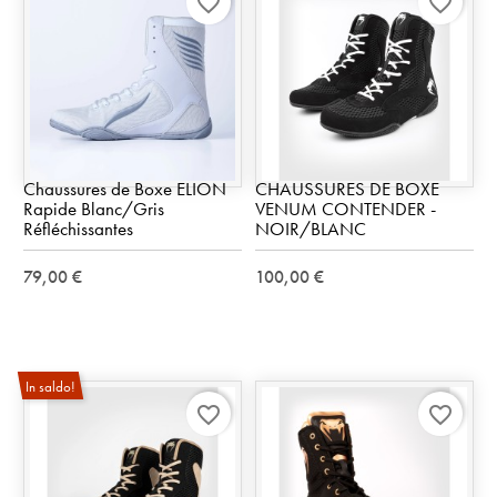
favorite_border
favorite_border
Chaussures de Boxe ELION
CHAUSSURES DE BOXE
Rapide Blanc/Gris
VENUM CONTENDER -
Réfléchissantes
NOIR/BLANC
79,00 €
100,00 €
In saldo!
favorite_border
favorite_border