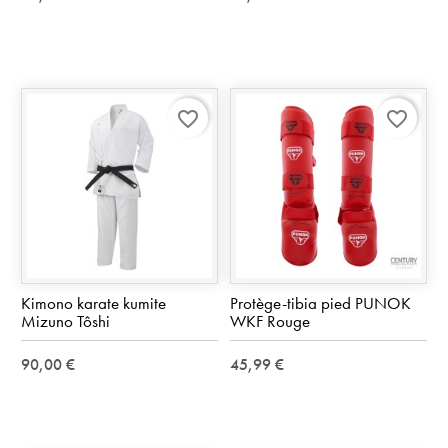
favorite_border
favorite_border
Kimono karate kumite
Protège-tibia pied PUNOK
Mizuno Tôshi
WKF Rouge
90,00 €
45,99 €