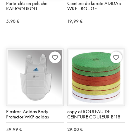
Porte-clés en peluche
Ceinture de karaté ADIDAS
KANGOUROU
WKF - ROUGE
5,90 €
19,99 €
favorite_border
favorite_border
Plastron Adidas Body
copy of ROULEAU DE
Protector WKF adidas
CEINTURE COULEUR B118
49,99 €
29,00 €