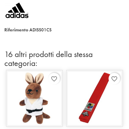
Riferimento
ADISS01CS
16 altri prodotti della stessa
categoria:
favorite_border
favorite_border