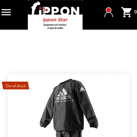


0
Out-of-Stock