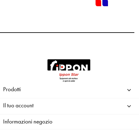
rouge
bleu
Prodotti

Il tuo account

Informazioni negozio