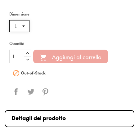
Dimensione
Quantità
Aggiungi al carrello


Out-of-Stock
Condividi
Twitta
Pinterest
Dettagli del prodotto