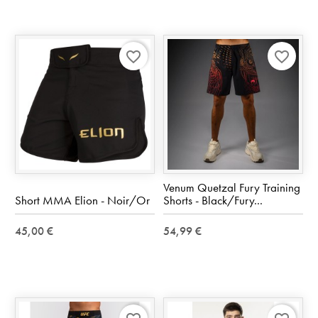
favorite_border
favorite_border
Venum Quetzal Fury Training
Short MMA Elion - Noir/Or
Shorts - Black/Fury...
45,00 €
54,99 €