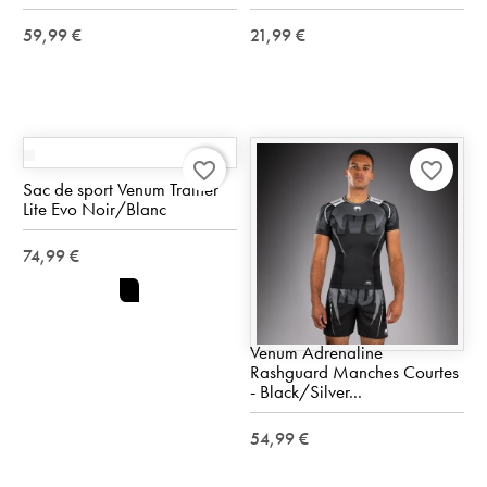
59,99 €
21,99 €
favorite_border
favorite_border
Sac de sport Venum Trainer
Lite Evo Noir/Blanc
74,99 €
noir
Venum Adrenaline
Rashguard Manches Courtes
- Black/Silver...
54,99 €