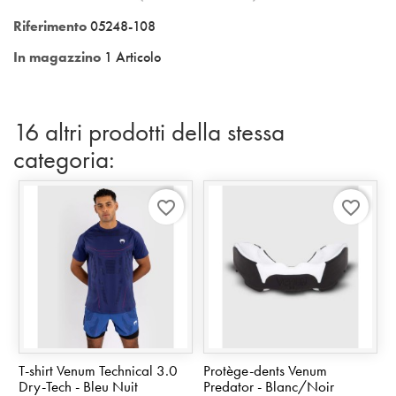
Riferimento
05248-108
In magazzino
1 Articolo
16 altri prodotti della stessa
categoria:
favorite_border
favorite_border
T-shirt Venum Technical 3.0
Protège-dents Venum
Dry-Tech - Bleu Nuit
Predator - Blanc/Noir