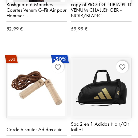
Rashguard à Manches
copy of PROTÈGE-TIBIA-PIED
Courtes Venum G-Fit Air pour
VENUM CHALLENGER -
Hommes -...
NOIR/BLANC
52,99 €
59,99 €
-50%
-50%
favorite_border
favorite_border
Sac 2 en 1 Adidas Noir/Or
Corde à sauter Adidas cuir
taille L