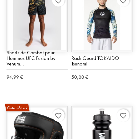
favorite_border
favorite_border
Shorts de Combat pour
Hommes UFC Fusion by
Rash Guard TOKAIDO
Venum...
Tsunami
94,99 €
50,00 €
Out-of-Stock
favorite_border
favorite_border