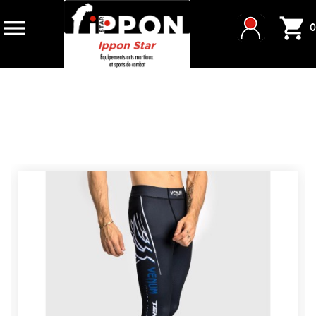


0