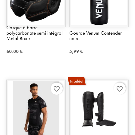
Casque à barre
polycarbonate semi intégral
Gourde Venum Contender
Metal Boxe
noire
60,00 €
5,99 €
In saldo!
favorite_border
favorite_border