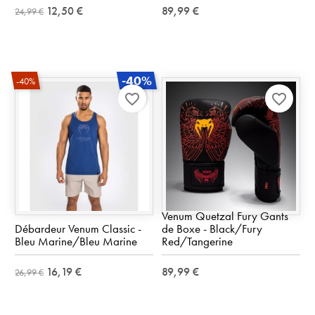
12,50 €
89,99 €
24,99 €
-40%
-40%
favorite_border
favorite_border
Venum Quetzal Fury Gants
Débardeur Venum Classic -
de Boxe - Black/Fury
Bleu Marine/Bleu Marine
Red/Tangerine
16,19 €
89,99 €
26,99 €