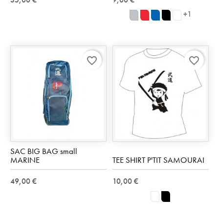
+1
Gris
Rouge
Royal
Noir
blanc
(Heather
40
Blue
36
30
grey)
AZ
94
favorite_border
favorite_border
SAC BIG BAG small
MARINE
TEE SHIRT P'TIT SAMOURAI
49,00 €
10,00 €
blanc
noir