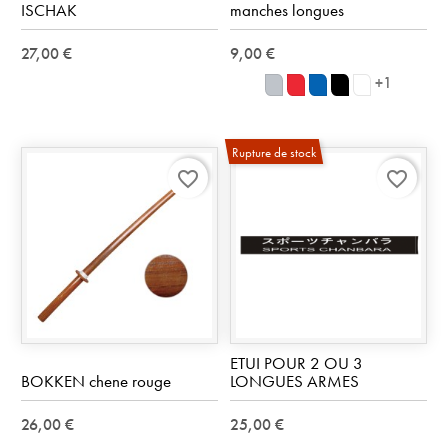
ISCHAK
manches longues
27,00 €
9,00 €
+1
Gris
Rouge
Royal
Noir
blanc
(Heather
40
Blue
36
30
grey)
AZ
Rupture de stock
94
favorite_border
favorite_border
ETUI POUR 2 OU 3
BOKKEN chene rouge
LONGUES ARMES
26,00 €
25,00 €