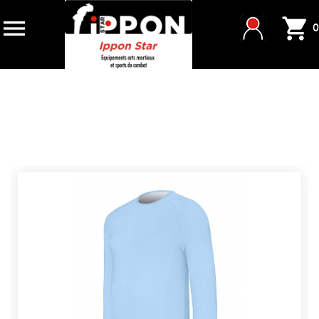


0