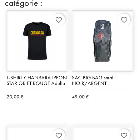
catégorie :
favorite_border
favorite_border
T-SHIRT CHANBARA IPPON
SAC BIG BAG small
STAR OR ET ROUGE Adulte
NOIR/ARGENT
20,00 €
49,00 €
favorite_border
favorite_border