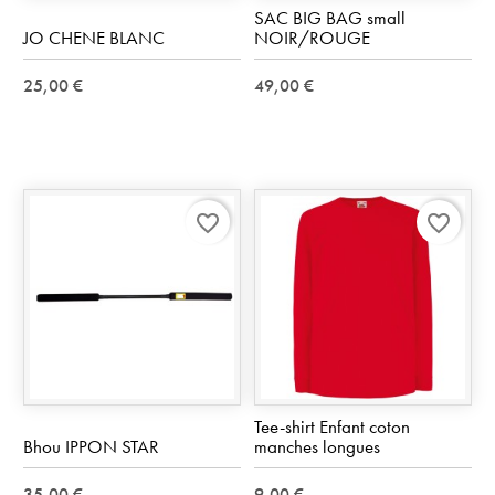
SAC BIG BAG small
JO CHENE BLANC
NOIR/ROUGE
25,00 €
49,00 €
favorite_border
favorite_border
Tee-shirt Enfant coton
Bhou IPPON STAR
manches longues
35,00 €
9,00 €