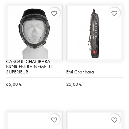
favorite_border
favorite_border
CASQUE CHANBARA
NOIR ENTRAINEMENT
SUPERIEUR
Etui Chanbara
65,00 €
25,00 €
favorite_border
favorite_border