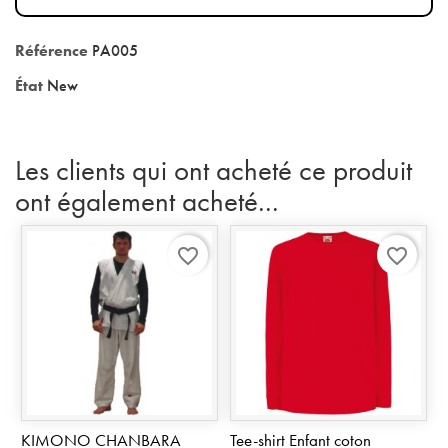
Référence
PA005
État
New
Les clients qui ont acheté ce produit
ont également acheté...
favorite_border
favorite_border
KIMONO CHANBARA
Tee-shirt Enfant coton