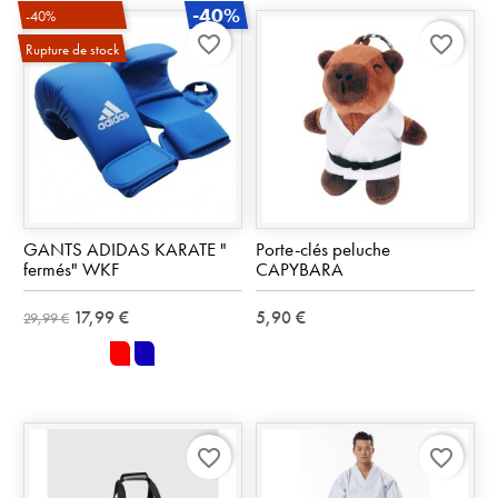
-40%
-40%
favorite_border
favorite_border
Rupture de stock
GANTS ADIDAS KARATE "
Porte-clés peluche
fermés" WKF
CAPYBARA
17,99 €
5,90 €
29,99 €
rouge
bleu
favorite_border
favorite_border