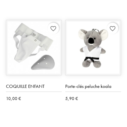
favorite_border
favorite_border
COQUILLE ENFANT
Porte-clés peluche koala
10,00 €
5,90 €