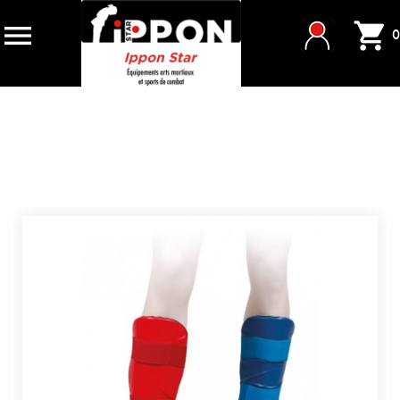


0