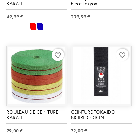
KARATE
Piece Takyon
49,99 €
239,99 €
rouge
bleu
favorite_border
favorite_border
ROULEAU DE CEINTURE
CEINTURE TOKAIDO
KARATE
NOIRE COTON
29,00 €
32,00 €