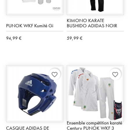
KIMONO KARATE
PUNOK WKF Kumité Gi
BUSHIDO ADIDAS NOIR
94,99 €
59,99 €
favorite_border
favorite_border
Ensemble compétition karaté
CASQUE ADIDAS DE
Century PUNOK WKF 3