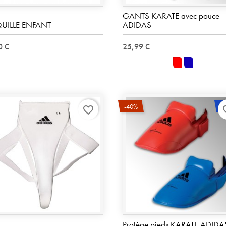
GANTS KARATE avec pouce
UILLE ENFANT
ADIDAS
0 €
25,99 €
rouge
bleu
-
-40%
favorite_border
favo
Protège pieds KARATE ADIDA