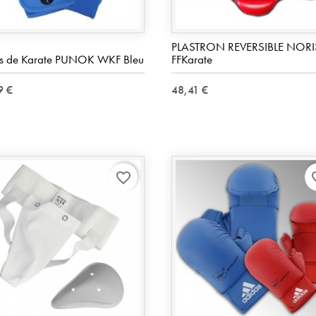
PLASTRON REVERSIBLE NORI
s de Karate PUNOK WKF Bleu
FFKarate
9 €
48,41 €
favorite_border
favo