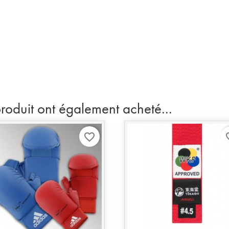
produit ont également acheté...
favorite_border
favo