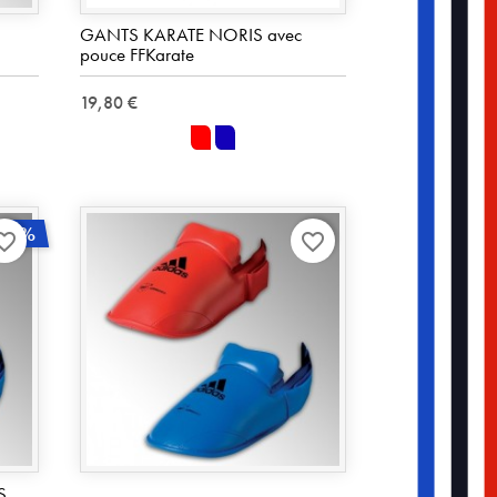
GANTS KARATE NORIS avec
pouce FFKarate
19,80 €
rouge
bleu
40%
rite_border
favorite_border
S