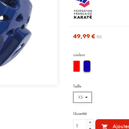
49,99 €
TTC
couleur
Taille
Quantité
Ajoute
