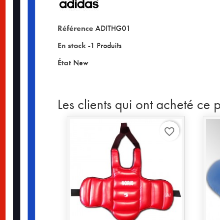
Référence
ADITHG01
En stock
-1 Produits
État
New
Les clients qui ont acheté ce 
favorite_border