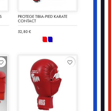
S
PROTEGE TIBIA-PIED KARATE
CONTACT
52,80 €
rouge
bleu
rite_border
favorite_border