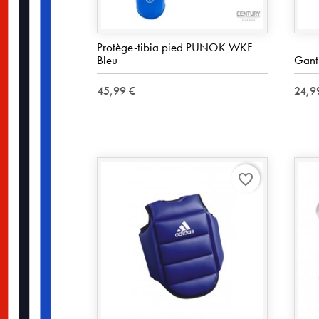
Protège-tibia pied PUNOK WKF
Bleu
Gant
45,99 €
24,9
favorite_border