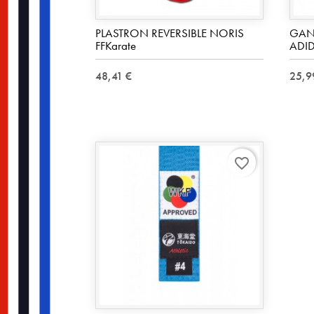
PLASTRON REVERSIBLE NORIS
GANT
FFKarate
ADI
48,41 €
25,9
favorite_border