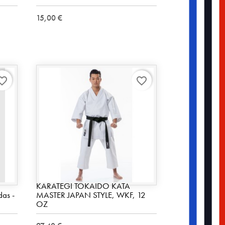
15,00 €
rite_border
favorite_border
KARATEGI TOKAIDO KATA
das -
MASTER JAPAN STYLE, WKF, 12
OZ