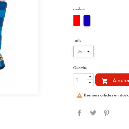
couleur
Taille
Quantité
Ajoute


Derniers articles en stock
Partager
Tweet
Pinterest