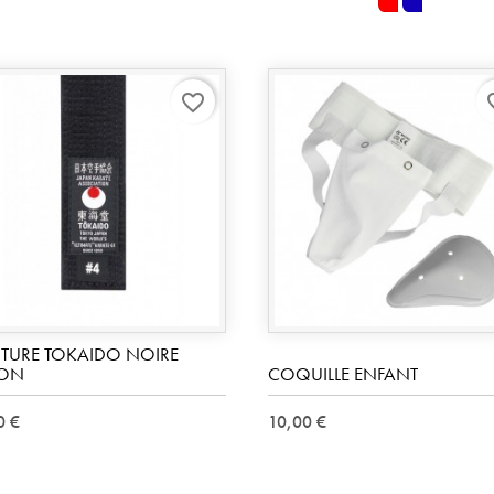
rouge
bleu
favorite_border
favo
NTURE TOKAIDO NOIRE
ON
COQUILLE ENFANT
0 €
10,00 €