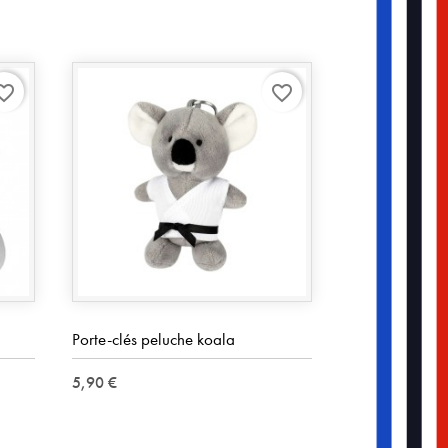
rite_border
favorite_border
Porte-clés peluche koala
5,90 €