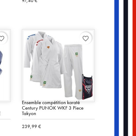
97,40 €
rite_border
favorite_border
Ensemble compétition karaté
Century PUNOK WKF 3 Piece
E
Takyon
239,99 €