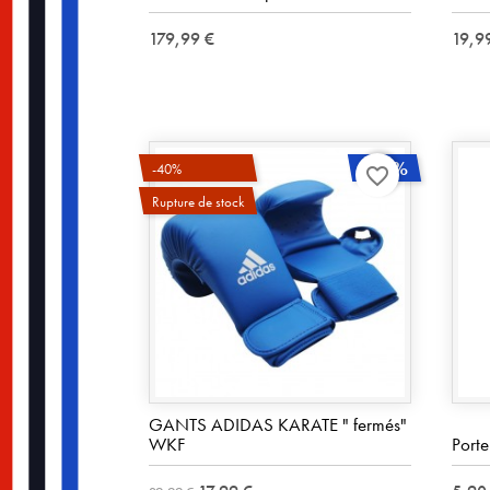
179,99 €
19,9
-40%
-40%
favorite_border
Rupture de stock
GANTS ADIDAS KARATE " fermés"
WKF
Port