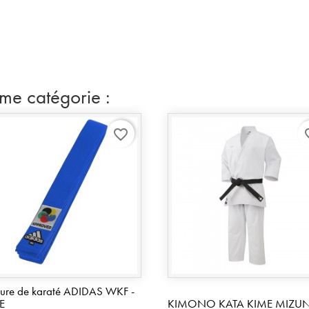
ême catégorie :
favorite_border
favo
ture de karaté ADIDAS WKF -
E
KIMONO KATA KIME MIZU