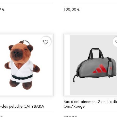
9 €
100,00 €
favorite_border
favo
Sac d'entrainement 2 en 1 adi
e-clés peluche CAPYBARA
Gris/Rouge