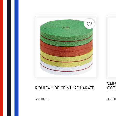
favorite_border
CEI
ROULEAU DE CEINTURE KARATE
COT
29,00 €
32,0