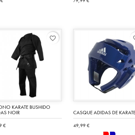
 €
79,99 €
favorite_border
favo
ONO KARATE BUSHIDO
DAS NOIR
CASQUE ADIDAS DE KARAT
9 €
49,99 €