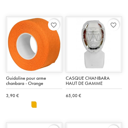
favorite_border
favorite_border
Guidoline pour arme
CASQUE CHANBARA
chanbara - Orange
HAUT DE GAMME
3,90 €
65,00 €
orange