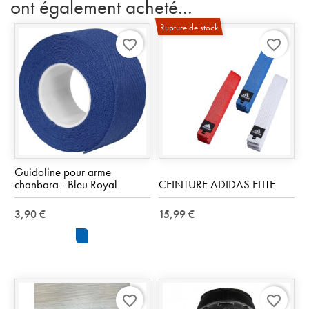
ont également acheté...
Rupture de stock
favorite_border
favorite_border
Guidoline pour arme
chanbara - Bleu Royal
CEINTURE ADIDAS ELITE
3,90 €
15,99 €
Royal
Blue
favorite_border
favorite_border