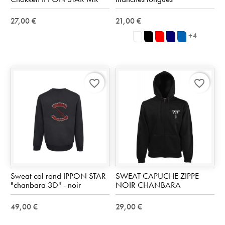
27,00 €
21,00 €
+4
blanc
noir
rouge
Marine
Royal
Blue
favorite_border
favorite_border
Sweat col rond IPPON STAR
SWEAT CAPUCHE ZIPPE
"chanbara 3D" - noir
NOIR CHANBARA
49,00 €
29,00 €