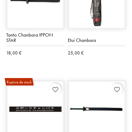
Tanto Chanbara IPPON
STAR
Etui Chanbara
18,00 €
25,00 €
Rupture de stock
favorite_border
favorite_border