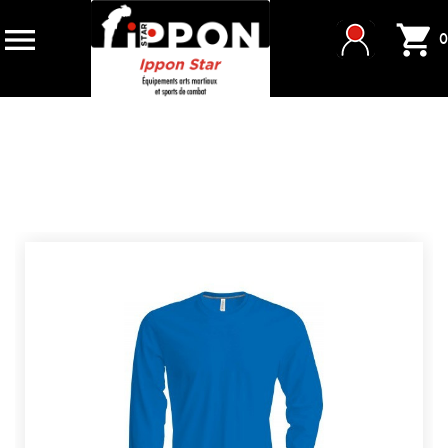


0