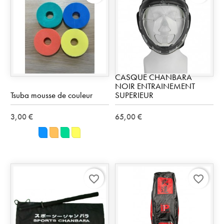
CASQUE CHANBARA
NOIR ENTRAINEMENT
Tsuba mousse de couleur
SUPERIEUR
3,00 €
65,00 €
Bleu
Orange
Vert
Jaune
favorite_border
favorite_border