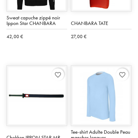
Sweat capuche zippé noir
Ippon Star CHANBARA
CHANBARA TATE
42,00 €
27,00 €
favorite_border
favorite_border
Tee-shirt Adulte Double Peau
Chokken IPPON STAR MR
manches longues