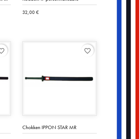
32,00 €
rite_border
favorite_border
Chokken IPPON STAR MR