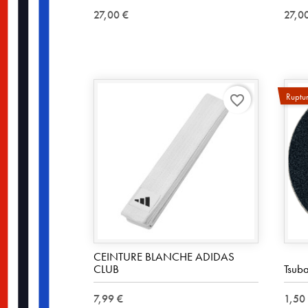
27,00 €
27,0
Ruptur
favorite_border
CEINTURE BLANCHE ADIDAS
CLUB
Tsub
7,99 €
1,50