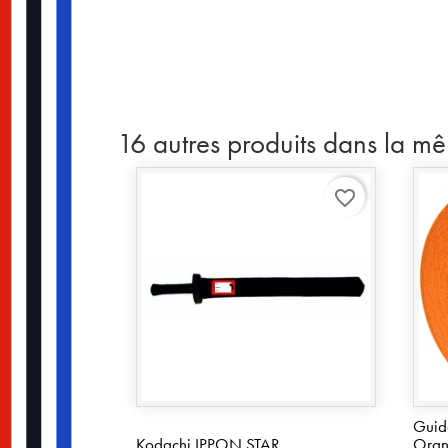
16 autres produits dans la m
favorite_border
Guid
Kodachi IPPON STAR
Ora