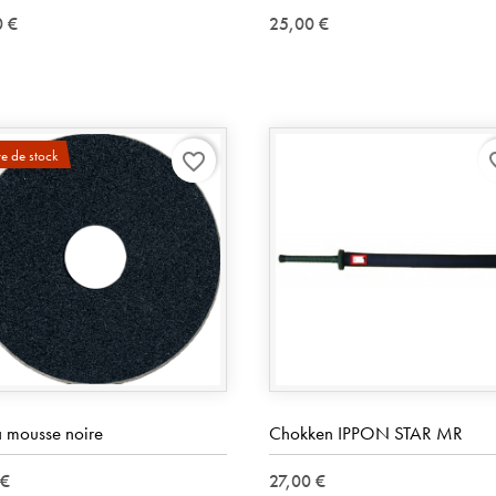
0 €
25,00 €
e de stock
favorite_border
favo
a mousse noire
Chokken IPPON STAR MR
 €
27,00 €