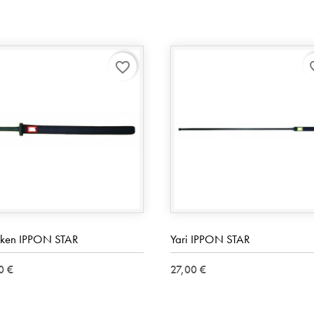
favorite_border
favo
ken IPPON STAR
Yari IPPON STAR
0 €
27,00 €