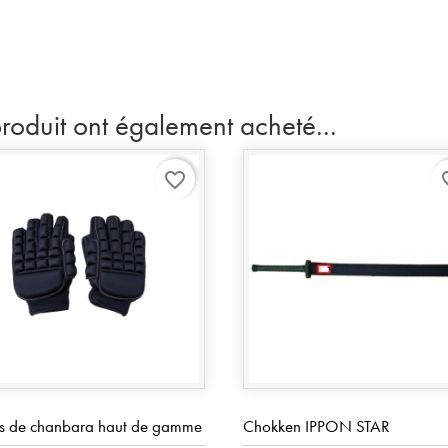
produit ont également acheté...
favorite_border
favo
s de chanbara haut de gamme
Chokken IPPON STAR