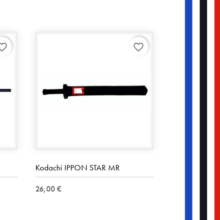
rite_border
favorite_border
Kodachi IPPON STAR MR
26,00 €