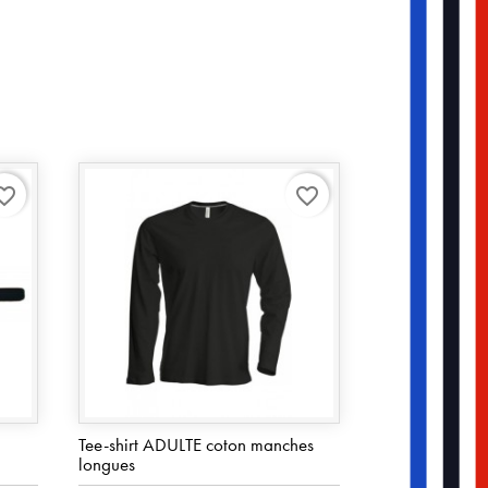
rite_border
favorite_border
Tee-shirt ADULTE coton manches
longues