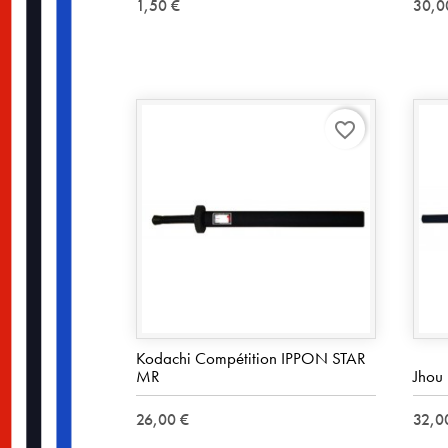
1,50 €
30,0
favorite_border
Kodachi Compétition IPPON STAR
MR
Jhou
26,00 €
32,0