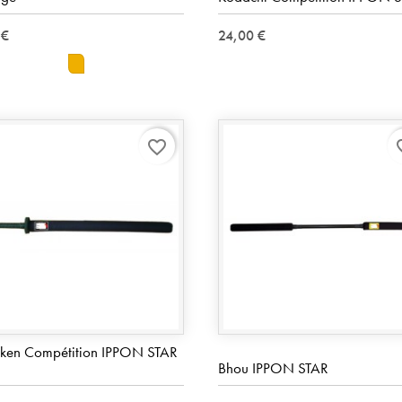
 €
24,00 €
orange
favorite_border
favo
ken Compétition IPPON STAR
Bhou IPPON STAR