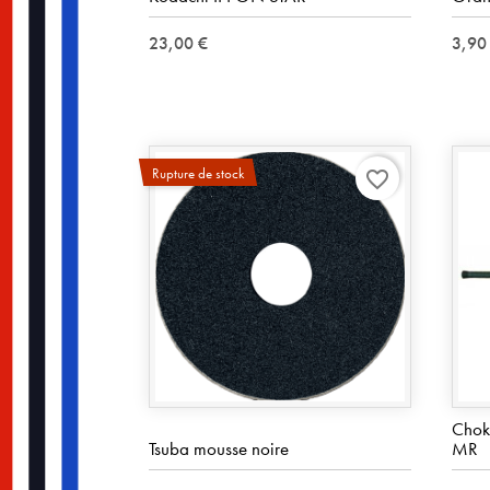
23,00 €
3,90
Rupture de stock
favorite_border
Chok
Tsuba mousse noire
MR