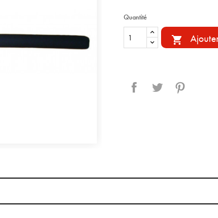
Quantité
Ajoute

Partager
Tweet
Pinterest