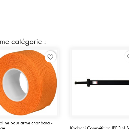
ême catégorie :
favorite_border
favo
oline pour arme chanbara -
nge
Kodachi Compétition IPPON 