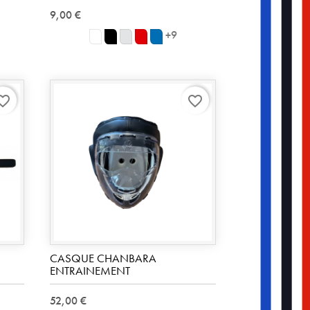
9,00 €
+9
blanc
noir
Ash
rouge
Royal
rite_border
favorite_border
CASQUE CHANBARA
ENTRAINEMENT
52,00 €