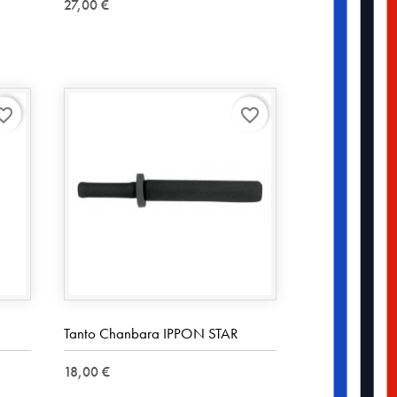
27,00 €
rite_border
favorite_border
Tanto Chanbara IPPON STAR
18,00 €