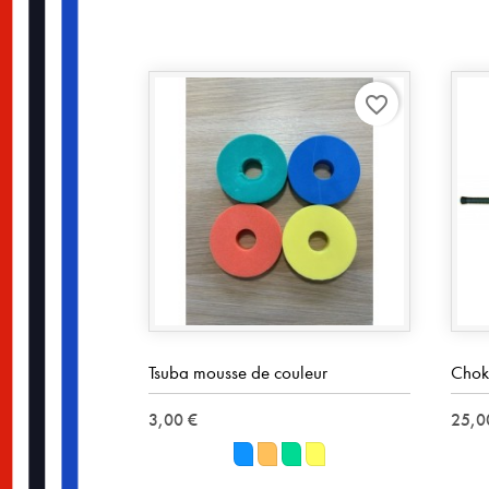
favorite_border
Tsuba mousse de couleur
Chok
3,00 €
25,0
Bleu
Orange
Vert
Jaune