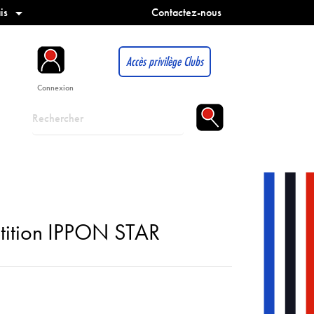
is
Contactez-nous

Accès privilège Clubs
Connexion
ition IPPON STAR