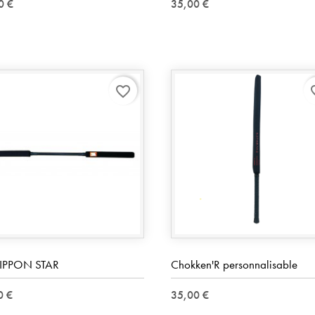
0 €
35,00 €
favorite_border
favo
 IPPON STAR
Chokken'R personnalisable
0 €
35,00 €