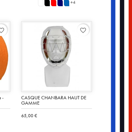
+4
blanc
noir
rouge
Marine
Royal
Blue
rite_border
favorite_border
 -
CASQUE CHANBARA HAUT DE
GAMME
65,00 €