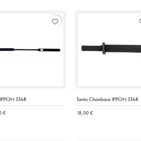
favorite_border
favo
 IPPON STAR
Tanto Chanbara IPPON STAR
0 €
18,00 €