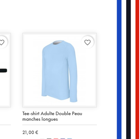
rite_border
favorite_border
Tee-shirt Adulte Double Peau
manches longues
21,00 €