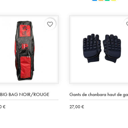
favorite_border
favo
 BIG BAG NOIR/ROUGE
Gants de chanbara haut de 
0 €
27,00 €