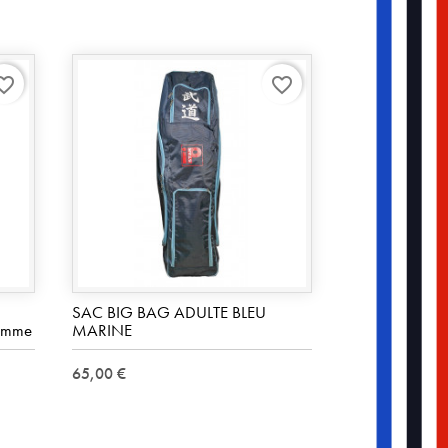
rite_border
favorite_border
SAC BIG BAG ADULTE BLEU
gamme
MARINE
65,00 €