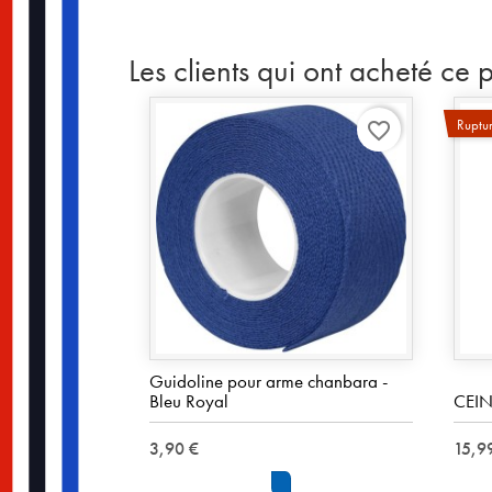
Les clients qui ont acheté ce 
Ruptur
favorite_border
Guidoline pour arme chanbara -
Bleu Royal
CEIN
3,90 €
15,9
Royal