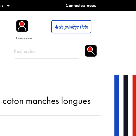
is
Contactez-nous

Accès privilège Clubs
Connexion
E coton manches longues