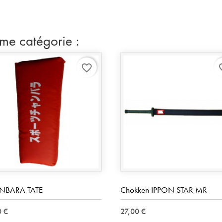
ême catégorie :
favorite_border
favo
NBARA TATE
Chokken IPPON STAR MR
0 €
27,00 €