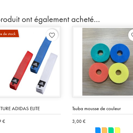
produit ont également acheté...
e de stock
favorite_border
favo
TURE ADIDAS ELITE
Tsuba mousse de couleur
9 €
3,00 €
Bleu
Orange
Vert
Jaune