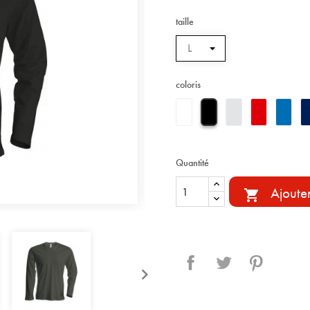
taille
coloris
Quantité
Ajoute

Partager
Tweet
Pinterest