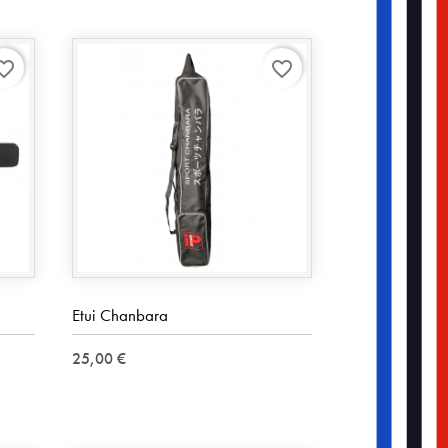
rite_border
favorite_border
Etui Chanbara
25,00 €