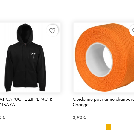
favorite_border
favo
AT CAPUCHE ZIPPE NOIR
Guidoline pour arme chanbara
NBARA
Orange
0 €
3,90 €
orange