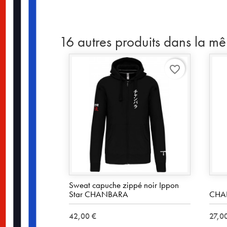
16 autres produits dans la m
favorite_border
Sweat capuche zippé noir Ippon
Star CHANBARA
CHA
42,00 €
27,0