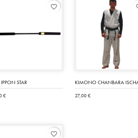
favorite_border
favo
 IPPON STAR
KIMONO CHANBARA ISCH
0 €
27,00 €
favorite_border