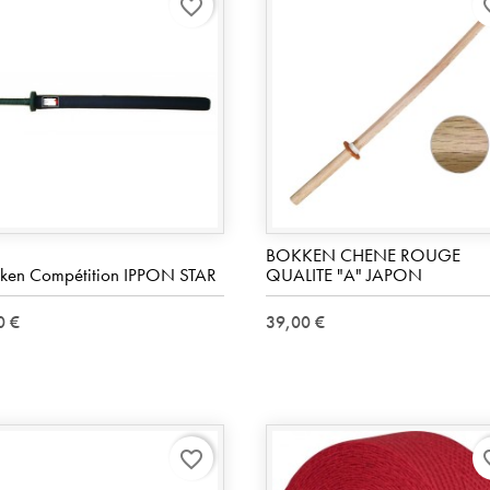
favorite_border
favo
BOKKEN CHENE ROUGE
ken Compétition IPPON STAR
QUALITE "A" JAPON
0 €
39,00 €
favorite_border
favo