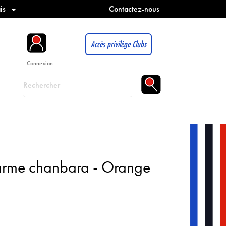
is
Contactez-nous

Accès privilège Clubs
Connexion
arme chanbara - Orange