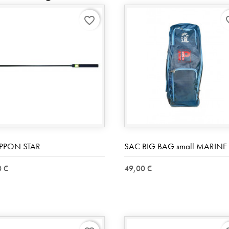
favorite_border
favo
 IPPON STAR
SAC BIG BAG small MARINE
0 €
49,00 €