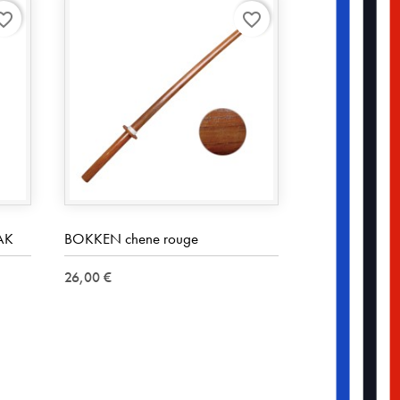
rite_border
favorite_border
AK
BOKKEN chene rouge
26,00 €