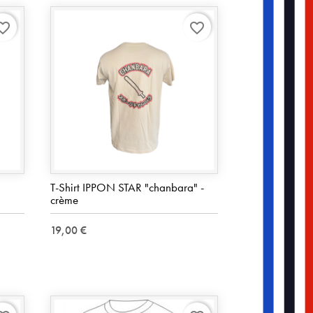
rite_border
favorite_border
T-Shirt IPPON STAR "chanbara" -
crème
19,00 €