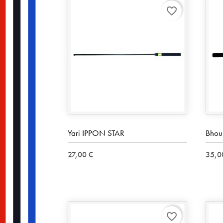
favorite_border
Yari IPPON STAR
Bhou
27,00 €
35,0
favorite_border