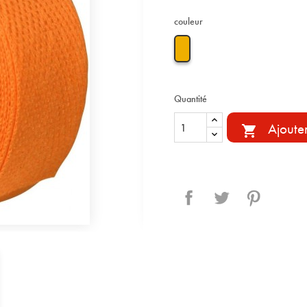
couleur
Quantité
Ajoute

Partager
Tweet
Pinterest