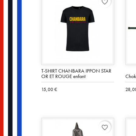
favorite_border
T-SHIRT CHANBARA IPPON STAR
OR ET ROUGE enfant
Chok
15,00 €
28,0
favorite_border