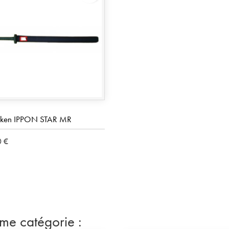
ken IPPON STAR MR
0 €
ême catégorie :