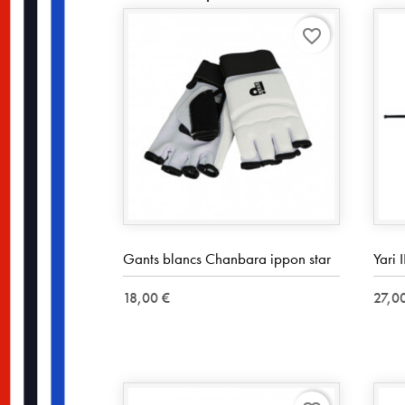
favorite_border
Gants blancs Chanbara ippon star
Yari
18,00 €
27,0