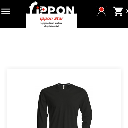


0