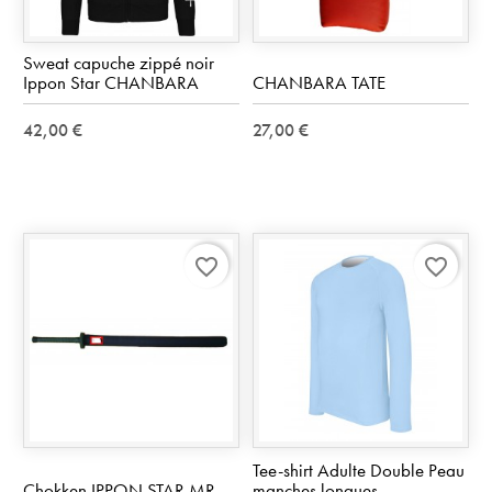
Sweat capuche zippé noir
Ippon Star CHANBARA
CHANBARA TATE
42,00 €
27,00 €
favorite_border
favorite_border
Tee-shirt Adulte Double Peau
Chokken IPPON STAR MR
manches longues