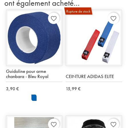
ont également acheté...
Rupture de stock
favorite_border
favorite_border
Guidoline pour arme
chanbara - Bleu Royal
CEINTURE ADIDAS ELITE
3,90 €
15,99 €
Royal
Blue
favorite_border
favorite_border