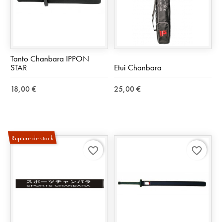
Tanto Chanbara IPPON
STAR
Etui Chanbara
18,00 €
25,00 €
Rupture de stock
favorite_border
favorite_border