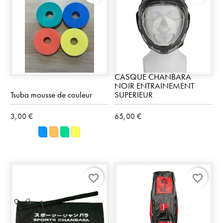
CASQUE CHANBARA
NOIR ENTRAINEMENT
Tsuba mousse de couleur
SUPERIEUR
3,00 €
65,00 €
Bleu
Orange
Vert
Jaune
favorite_border
favorite_border