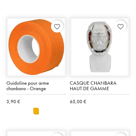
favorite_border
favorite_border
Guidoline pour arme
CASQUE CHANBARA
chanbara - Orange
HAUT DE GAMME
3,90 €
65,00 €
orange