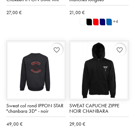
27,00 €
21,00 €
+4
blanc
noir
rouge
Marine
Royal
Blue
favorite_border
favorite_border
Sweat col rond IPPON STAR
SWEAT CAPUCHE ZIPPE
"chanbara 3D" - noir
NOIR CHANBARA
49,00 €
29,00 €