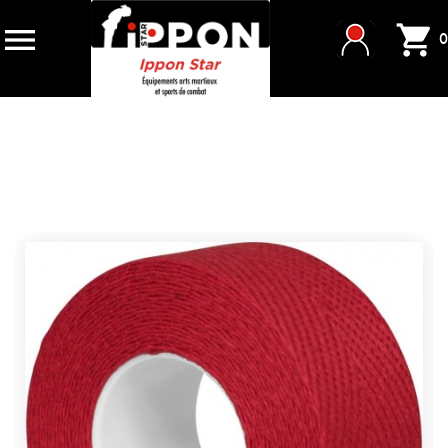


0