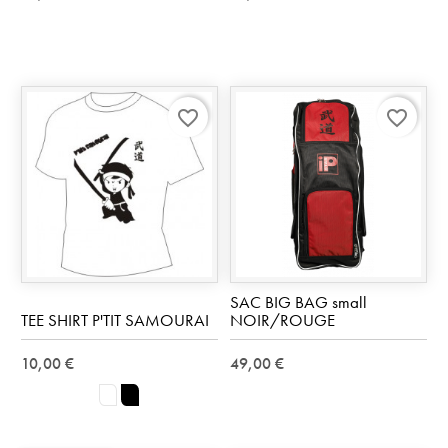
favorite_border
favorite_border
SAC BIG BAG small
TEE SHIRT P'TIT SAMOURAI
NOIR/ROUGE
10,00 €
49,00 €
blanc
noir