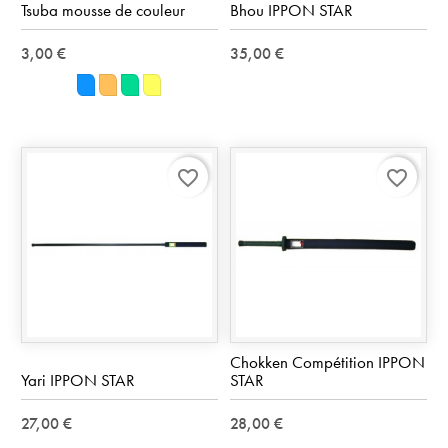
Tsuba mousse de couleur
Bhou IPPON STAR
3,00 €
35,00 €
Bleu
Orange
Vert
Jaune
favorite_border
favorite_border
Chokken Compétition IPPON
Yari IPPON STAR
STAR
27,00 €
28,00 €