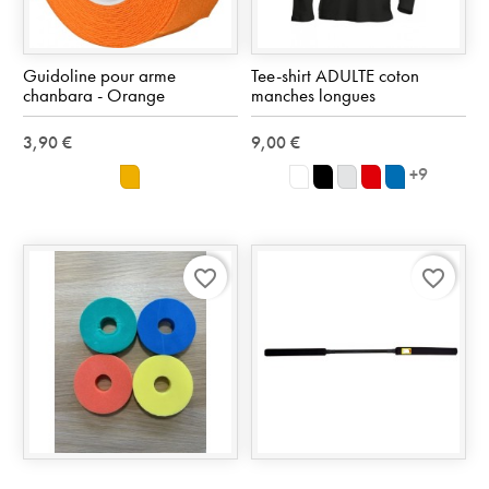
Guidoline pour arme
Tee-shirt ADULTE coton
chanbara - Orange
manches longues
3,90 €
9,00 €
+9
orange
blanc
noir
Ash
rouge
Royal
favorite_border
favorite_border