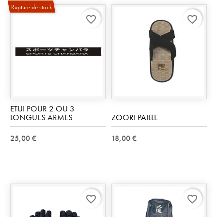
Rupture de stock
favorite_border
favorite_border
ETUI POUR 2 OU 3
LONGUES ARMES
ZOORI PAILLE
25,00 €
18,00 €
favorite_border
favorite_border