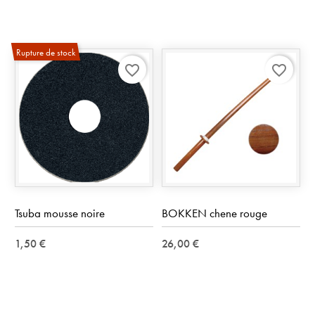
Rupture de stock
favorite_border
favorite_border
Tsuba mousse noire
BOKKEN chene rouge
1,50 €
26,00 €