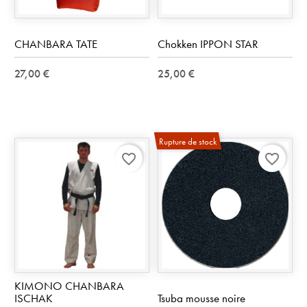
CHANBARA TATE
Chokken IPPON STAR
27,00 €
25,00 €
Rupture de stock
favorite_border
favorite_border
KIMONO CHANBARA
ISCHAK
Tsuba mousse noire