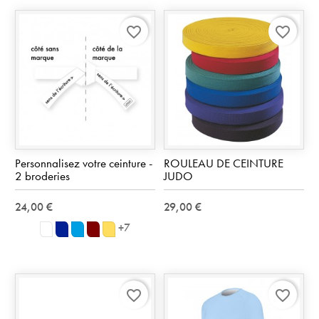
favorite_border
favorite_border
Personnalisez votre ceinture -
ROULEAU DE CEINTURE
2 broderies
JUDO
24,00 €
29,00 €
+7
Blanc
Bleu
Bleu
Bordeaux
Jaune
outremer
turquoise
doré
favorite_border
favorite_border