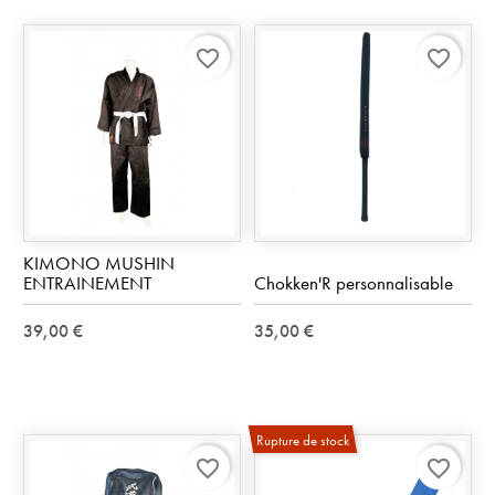
favorite_border
favorite_border
KIMONO MUSHIN
ENTRAINEMENT
Chokken'R personnalisable
39,00 €
35,00 €
Rupture de stock
favorite_border
favorite_border