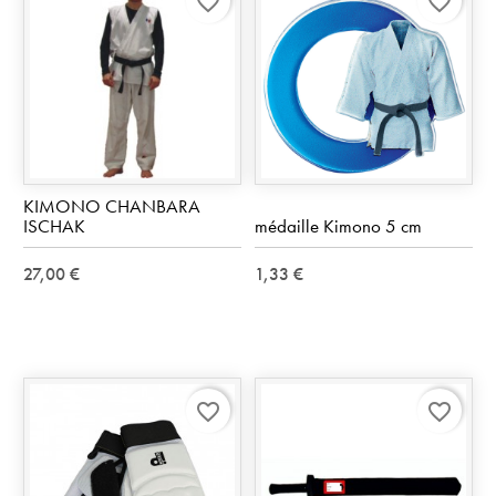
favorite_border
favorite_border
KIMONO CHANBARA
ISCHAK
médaille Kimono 5 cm
27,00 €
1,33 €
favorite_border
favorite_border