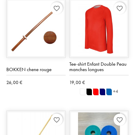
94
favorite_border
favorite_border
Tee-shirt Enfant Double Peau
BOKKEN chene rouge
manches longues
26,00 €
19,00 €
+4
blanc
noir
rouge
Marine
Royal
Blue
favorite_border
favorite_border