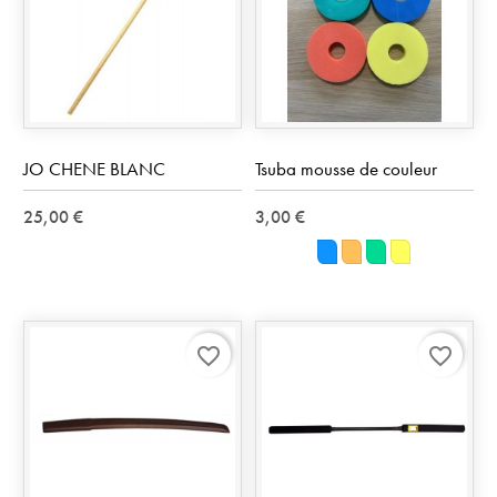
JO CHENE BLANC
Tsuba mousse de couleur
25,00 €
3,00 €
Bleu
Orange
Vert
Jaune
favorite_border
favorite_border