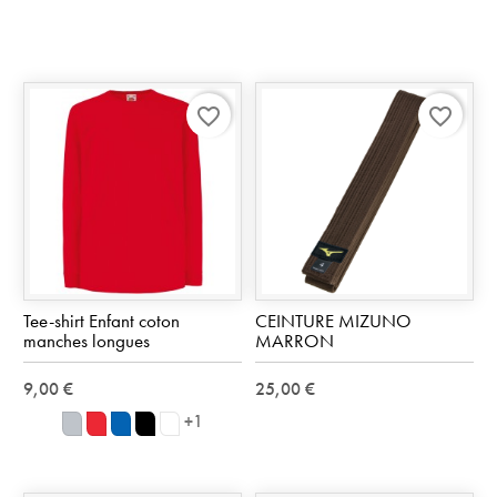
favorite_border
favorite_border
Tee-shirt Enfant coton
CEINTURE MIZUNO
manches longues
MARRON
9,00 €
25,00 €
+1
Gris
Rouge
Royal
Noir
blanc
(Heather
40
Blue
36
30
grey)
AZ