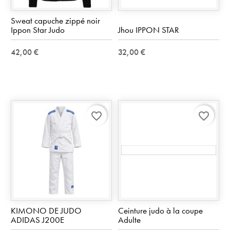
Sweat capuche zippé noir
Ippon Star Judo
Jhou IPPON STAR
42,00 €
32,00 €
favorite_border
favorite_border
KIMONO DE JUDO
Ceinture judo à la coupe
ADIDAS J200E
Adulte