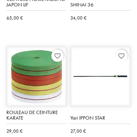
JAPON IJF
SHINAI 36
65,00 €
34,00 €
favorite_border
favorite_border
ROULEAU DE CEINTURE
KARATE
Yari IPPON STAR
29,00 €
27,00 €