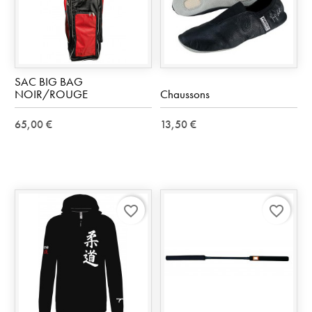
SAC BIG BAG
NOIR/ROUGE
Chaussons
65,00 €
13,50 €
favorite_border
favorite_border