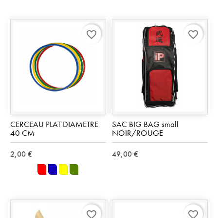
favorite_border
favorite_border
CERCEAU PLAT DIAMETRE
SAC BIG BAG small
40 CM
NOIR/ROUGE
2,00 €
49,00 €
rouge
bleu
jaune
vert
favorite_border
favorite_border