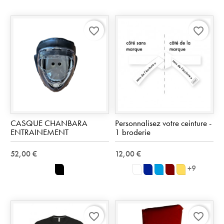
favorite_border
favorite_border
CASQUE CHANBARA
Personnalisez votre ceinture -
ENTRAINEMENT
1 broderie
52,00 €
12,00 €
+9
noir
Blanc
Bleu
Bleu
Bordeaux
Jaune
outremer
turquoise
doré
favorite_border
favorite_border