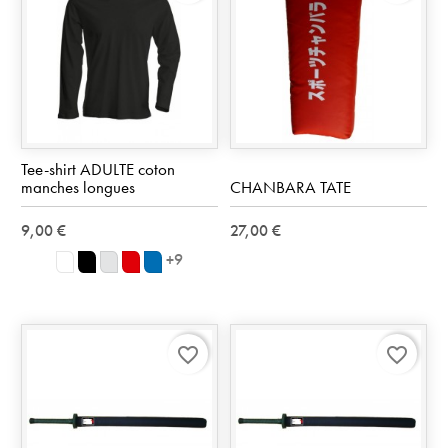
Tee-shirt ADULTE coton
manches longues
CHANBARA TATE
9,00 €
27,00 €
+9
blanc
noir
Ash
rouge
Royal
favorite_border
favorite_border