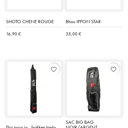
SHOTO CHENE ROUGE
Bhou IPPON STAR
16,90 €
35,00 €
favorite_border
favorite_border
SAC BIG BAG
Etui pour jo , bokken tanto
NOIR/ARGENT