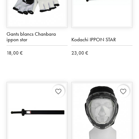
Gants blancs Chanbara
ippon star
Kodachi IPPON STAR
18,00 €
23,00 €
favorite_border
favorite_border