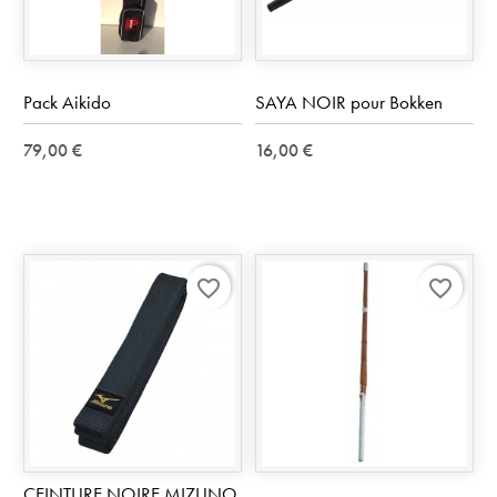
Pack Aikido
SAYA NOIR pour Bokken
79,00 €
16,00 €
favorite_border
favorite_border
CEINTURE NOIRE MIZUNO