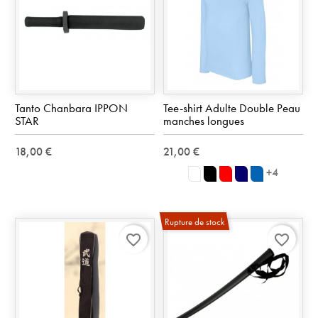
Tanto Chanbara IPPON
Tee-shirt Adulte Double Peau
STAR
manches longues
18,00 €
21,00 €
+4
blanc
noir
rouge
Marine
Royal
Blue
Rupture de stock
favorite_border
favorite_border