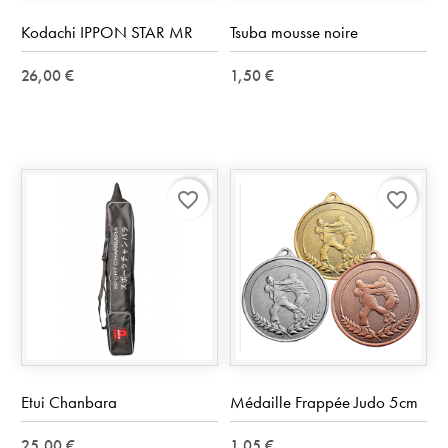
Kodachi IPPON STAR MR
Tsuba mousse noire
26,00 €
1,50 €
favorite_border
favorite_border
Etui Chanbara
Médaille Frappée Judo 5cm
25,00 €
1,05 €