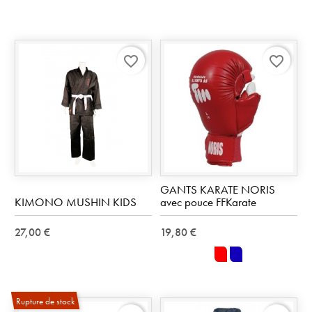
favorite_border
favorite_border
GANTS KARATE NORIS
KIMONO MUSHIN KIDS
avec pouce FFKarate
27,00 €
19,80 €
rouge
bleu
Rupture de stock