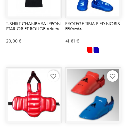
T-SHIRT CHANBARA IPPON
PROTEGE TIBIA PIED NORIS
STAR OR ET ROUGE Adulte
FFKarate
20,00 €
41,81 €
rouge
bleu
favorite_border
favorite_border