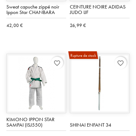
Sweat capuche zippé noir
CEINTURE NOIRE ADIDAS
Ippon Star CHANBARA
JUDO IJF
42,00 €
26,99 €
Rupture de stock
favorite_border
favorite_border
KIMONO IPPON STAR
SAMPAI (ISJ550)
SHINAI ENFANT 34