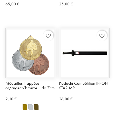
65,00 €
25,00 €
favorite_border
favorite_border
Médailles Frappées
Kodachi Compétition IPPON
or/argent/bronze Judo 7cm
STAR MR
2,10 €
26,00 €
OR
Argent
Bronze