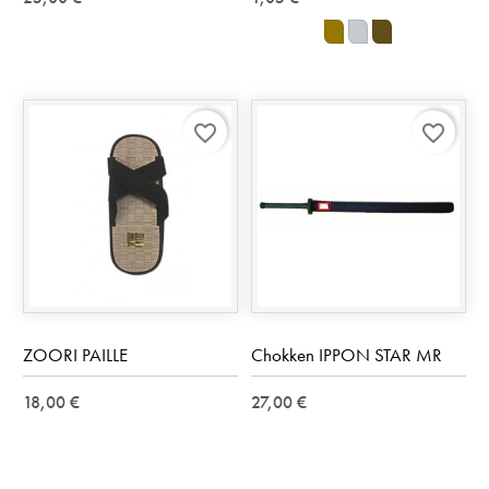
OR
Argent
Bronze
favorite_border
favorite_border
ZOORI PAILLE
Chokken IPPON STAR MR
18,00 €
27,00 €